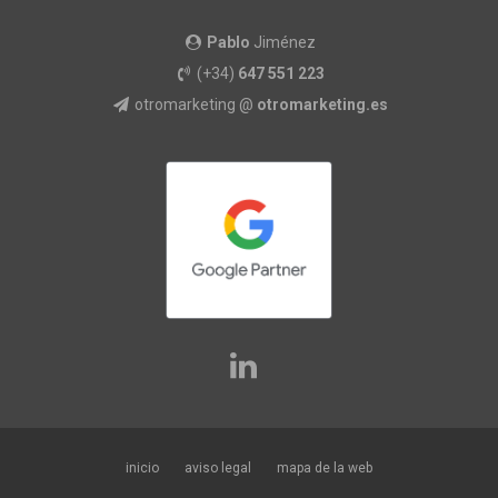
Pablo
Jiménez
(+34)
647 551 223
otromarketing @
otromarketing.es
inicio
aviso legal
mapa de la web