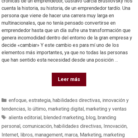
crónicas de un emprendedor, Gustavo García Brusilovsky nos
cuenta la historia, su historia, de un emprendedor tardío. Una
persona que viene de hacer una carrera muy larga en
multinacionales, que no tenía pensado convertirse en
emprendedor hasta que un día sufre una transformación que
genera incomodidad dentro del entorno de la gran empresa y
decide «cambiar» Y este cambio es para mí uno de los
elementos más importantes, ya que no todas las personas
que han sentido esta necesidad desde una posición …
Leer más
enfoque
,
estrategia
,
habilidades directivas
,
innovación y
tendencias
,
lo último
,
marketing digital
,
marketing y ventas
alienta editorial
,
blended marketing
,
blog
,
branding
personal
,
comunicación
,
habilidades directivas
,
Innovación
,
Internet
,
libros
,
management
,
marca
,
Marketing
,
marketing