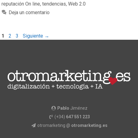
reputación On line
,
tendencias
,
Web 2.0
Deja un comentario
1
2
3
Siguiente
→
Pablo
Jiménez
(+34)
647 551 223
otromarketing @
otromarketing.es