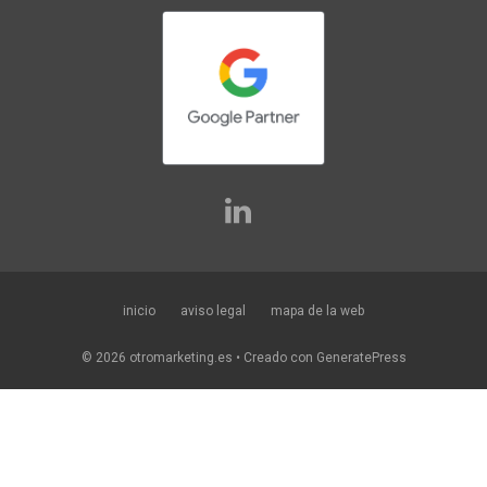
inicio
aviso legal
mapa de la web
© 2026 otromarketing.es
• Creado con
GeneratePress