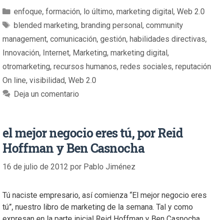
enfoque
,
formación
,
lo último
,
marketing digital
,
Web 2.0
blended marketing
,
branding personal
,
community
management
,
comunicación
,
gestión
,
habilidades directivas
,
Innovación
,
Internet
,
Marketing
,
marketing digital
,
otromarketing
,
recursos humanos
,
redes sociales
,
reputación
On line
,
visibilidad
,
Web 2.0
Deja un comentario
el mejor negocio eres tú, por Reid
Hoffman y Ben Casnocha
16 de julio de 2012
por
Pablo Jiménez
Tú naciste empresario, así comienza “El mejor negocio eres
tú”, nuestro libro de marketing de la semana. Tal y como
expresan en la parte inicial Reid Hoffman y Ben Casnocha,