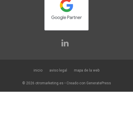
inicio
aviso legal
mapa de la web
© 2026 otromarketing.es
• Creado con
GeneratePress