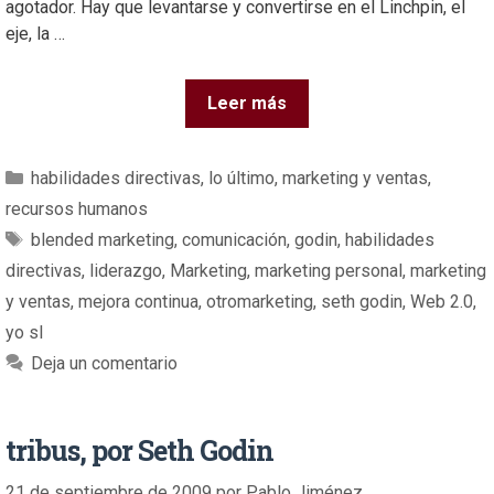
agotador. Hay que levantarse y convertirse en el Linchpin, el
eje, la …
Leer más
habilidades directivas
,
lo último
,
marketing y ventas
,
recursos humanos
blended marketing
,
comunicación
,
godin
,
habilidades
directivas
,
liderazgo
,
Marketing
,
marketing personal
,
marketing
y ventas
,
mejora continua
,
otromarketing
,
seth godin
,
Web 2.0
,
yo sl
Deja un comentario
tribus, por Seth Godin
21 de septiembre de 2009
por
Pablo Jiménez