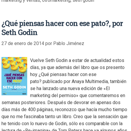
marketing y ventas
,
otromarketing
,
seth godin
¿Qué piensas hacer con ese pato?, por
Seth Godin
27 de enero de 2014
por
Pablo Jiménez
Vuelve Seth Godin a estar de actualidad estos
días, ya que además del libro que os presento
hoy ¿Qué piensas hacer con ese
pato? publicado por Anaya Multimedia, también
se ha lanzado una nueva edición de «El
marketing del permiso» que comentaremos en
semanas posteriores. Después de devorar en apenas dos
días más de 400 páginas, reconozco que hacía mucho tiempo
que no me fascinaba tanto un libro. Creo que la sensación que
he tenido con lo nuevo de Godin, sólo es comparable con la
lectura de «Re-imagina» de Tom Peters hace ya algunos años,