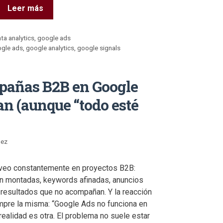
Leer más
ta analytics
,
google ads
gle ads
,
google analytics
,
google signals
mpañas B2B en Google
n (aunque “todo esté
nez
 veo constantemente en proyectos B2B:
n montadas, keywords afinadas, anuncios
 resultados que no acompañan. Y la reacción
mpre la misma: “Google Ads no funciona en
realidad es otra. El problema no suele estar