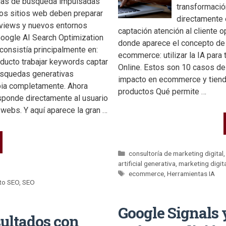
cias de búsqueda impulsadas
transformació
los sitios web deben preparar
directamente 
rviews y nuevos entornos
captación atención al cliente 
 Google AI Search Optimization
donde aparece el concepto de 
onsistía principalmente en:
ecommerce: utilizar la IA para
oducto trabajar keywords captar
Online. Estos son 10 casos de
búsquedas generativas
impacto en ecommerce y tienda
bia completamente. Ahora
productos Qué permite …
sponde directamente al usuario
 webs. Y aquí aparece la gran …
consultoría de marketing digital
artificial generativa
,
marketing digit
ecommerce
,
Herramientas IA
to SEO
,
SEO
Google Signals 
sultados con