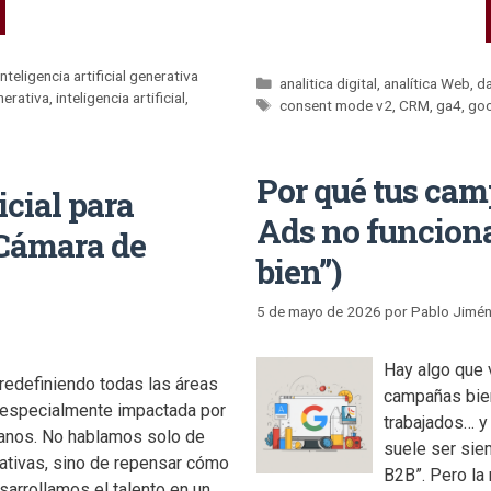
inteligencia artificial generativa
analitica digital
,
analítica Web
,
da
nerativa
,
inteligencia artificial
,
consent mode v2
,
CRM
,
ga4
,
goo
Por qué tus ca
icial para
Ads no funciona
Cámara de
bien”)
5 de mayo de 2026
por
Pablo Jimé
Hay algo que
á redefiniendo todas las áreas
campañas bie
 especialmente impactada por
trabajados… y
anos. No hablamos solo de
suele ser sie
rativas, sino de repensar cómo
B2B”. Pero la 
arrollamos el talento en un