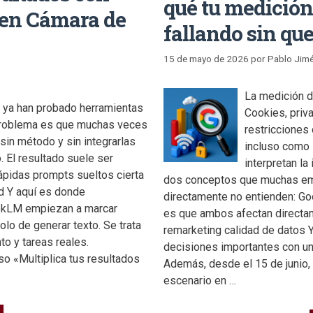
qué tu medición
en Cámara de
fallando sin que
15 de mayo de 2026
por
Pablo Jim
La medición d
 ya han probado herramientas
Cookies, priv
El problema es que muchas veces
restricciones
 sin método y sin integrarlas
incluso como 
o. El resultado suele ser
interpretan la
ápidas prompts sueltos cierta
dos conceptos que muchas emp
d Y aquí es donde
directamente no entienden: G
okLM empiezan a marcar
es que ambos afectan directam
olo de generar texto. Se trata
remarketing calidad de datos
to y tareas reales.
decisiones importantes con un
o «Multiplica tus resultados
Además, desde el 15 de junio
escenario en …