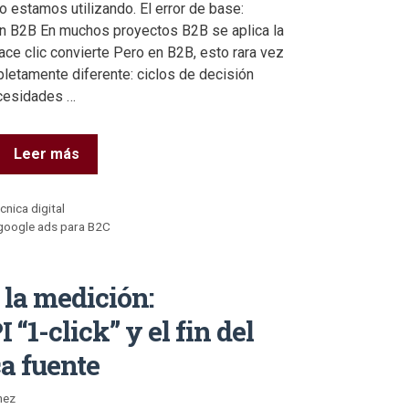
 estamos utilizando. El error de base:
n B2B En muchos proyectos B2B se aplica la
ace clic convierte Pero en B2B, esto rara vez
pletamente diferente: ciclos de decisión
ecesidades …
Leer más
cnica digital
google ads para B2C
 la medición:
“1-click” y el fin del
a fuente
nez