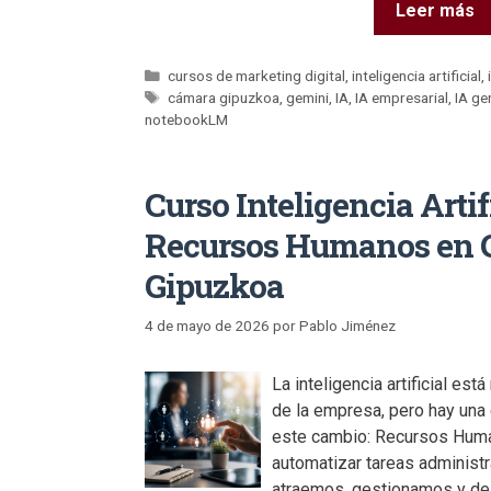
Leer más
cursos de marketing digital
,
inteligencia artificial
,
cámara gipuzkoa
,
gemini
,
IA
,
IA empresarial
,
IA ge
notebookLM
Curso Inteligencia Artif
Recursos Humanos en 
Gipuzkoa
4 de mayo de 2026
por
Pablo Jiménez
La inteligencia artificial est
de la empresa, pero hay una
este cambio: Recursos Hum
automatizar tareas administ
atraemos, gestionamos y des