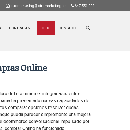
otromarketing@otromarketing.es
·
647 551 223
S
CONTRÁTAME
BLOG
CONTACTO
mpras Online
turo del ecommerce: integrar asistentes
mpañía ha presentado nuevas capacidades de
uctos comparar opciones resolver dudas
unque pueda parecer simplemente una mejora
 del ecommerce conversacional impulsado por
os, comprar Online ha funcionado …