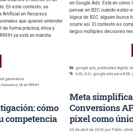
en Google Ads. Está en cómo lo
e. En este contexto, se
pensar en B2C cuando estás e
a Artificial en Recursos
lógica de B2C: alguien busca h
sionales que quieren entender
ocurre así. El contexto es com
de forma práctica, ética y
largos múltiples decisores n
e RRHH ya está en marcha
google ads
,
publicidad digital
,
té
b2b
,
b2c
,
google ads para B2B
,
cial generativa
os humanos
,
IA en RRHH
Meta simplifica
tigación: cómo
Conversions API 
tu competencia
pixel como únic
30 de abril de 2026
por
Pablo Jimé