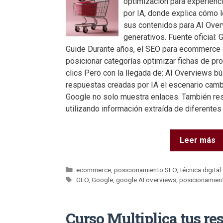
optimización para experien
por IA, donde explica cómo 
sus contenidos para AI Ove
generativos. Fuente oficial:
Guide Durante años, el SEO para ecommerce c
posicionar categorías optimizar fichas de pr
clics Pero con la llegada de: AI Overviews 
respuestas creadas por IA el escenario cam
Google no solo muestra enlaces. También re
utilizando información extraída de diferentes
Leer más
ecommerce
,
posicionamiento SEO
,
técnica digital
GEO
,
Google
,
google AI overviews
,
posicionamien
Curso Multiplica tus re