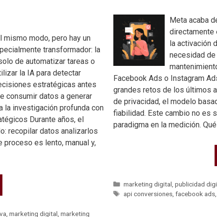
Meta acaba de
directamente
l mismo modo, pero hay un
la activación 
pecialmente transformador: la
necesidad de d
solo de automatizar tareas o
mantenimiento
ilizar la IA para detectar
Facebook Ads o Instagram Ads
ecisiones estratégicas antes
grandes retos de los últimos a
de consumir datos a generar
de privacidad, el modelo basa
a la investigación profunda con
fiabilidad. Este cambio no es 
ratégicos Durante años, el
paradigma en la medición. Qu
: recopilar datos analizarlos
 proceso es lento, manual y,
marketing digital
,
publicidad digi
api conversiones
,
facebook ads
iva
,
marketing digital
,
marketing