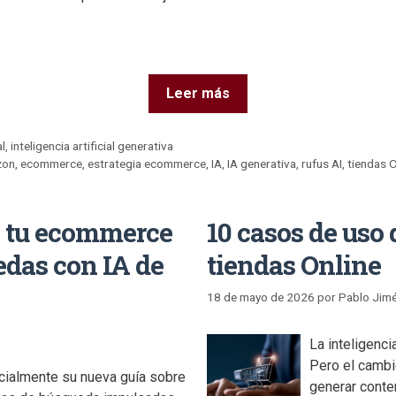
Leer más
al
,
inteligencia artificial generativa
zon
,
ecommerce
,
estrategia ecommerce
,
IA
,
IA generativa
,
rufus AI
,
tiendas O
e tu ecommerce
10 casos de uso
edas con IA de
tiendas Online
18 de mayo de 2026
por
Pablo Jim
La inteligenci
Pero el cambi
icialmente su nueva guía sobre
generar conte