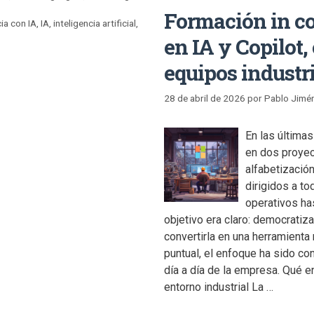
Formación in c
ia con IA
,
IA
,
inteligencia artificial
,
en IA y Copilot
equipos industr
28 de abril de 2026
por
Pablo Jimé
En las última
en dos proyec
alfabetización
dirigidos a to
operativos ha
objetivo era claro: democratiza
convertirla en una herramienta 
puntual, el enfoque ha sido con
día a día de la empresa. Qué 
entorno industrial La …