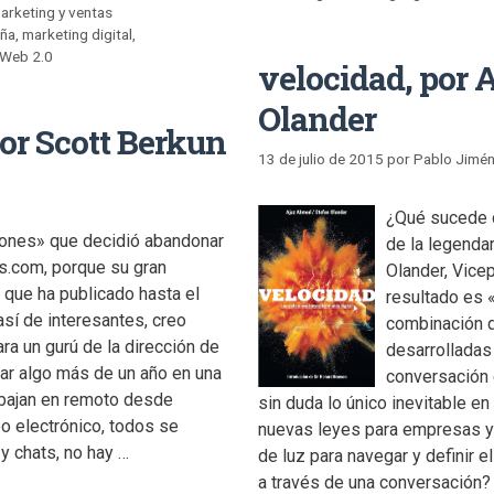
arketing y ventas
uña
,
marketing digital
,
Web 2.0
velocidad, por 
Olander
por Scott Berkun
13 de julio de 2015
por
Pablo Jimé
¿Qué sucede c
alones» que decidió abandonar
de la legenda
s.com, porque su gran
Olander, Vicep
s que ha publicado hasta el
resultado es 
así de interesantes, creo
combinación d
ra un gurú de la dirección de
desarrolladas 
ar algo más de un año en una
conversación 
bajan en remoto desde
sin duda lo único inevitable e
eo electrónico, todos se
nuevas leyes para empresas y p
y chats, no hay …
de luz para navegar y definir 
a través de una conversación?