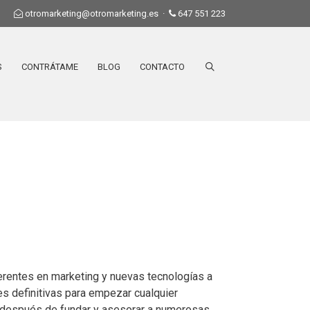
otromarketing@otromarketing.es
·
647 551 223
S
CONTRÁTAME
BLOG
CONTACTO
erentes en marketing y nuevas tecnologías a
ves definitivas para empezar cualquier
o después de fundar y asesorar a numerosas