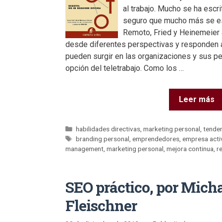
al trabajo. Mucho se ha escr
seguro que mucho más se esc
Remoto, Fried y Heinemeier a
desde diferentes perspectivas y responden 
pueden surgir en las organizaciones y sus per
opción del teletrabajo. Como los …
Leer más
habilidades directivas
,
marketing personal
,
tende
branding personal
,
emprendedores
,
empresa acti
management
,
marketing personal
,
mejora continua
,
re
SEO práctico, por Micha
Fleischner