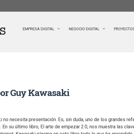
EMPRESA DIGITAL
NEGOCIO DIGITAL
PROYECTO
 por Guy Kawasaki
 no necesita presentación. Es, sin duda, uno de los grandes ref
. En su último libro, El arte de empezar 2.0, nos muestra las cla
nternet. Kawasaki plasma en este libro todo lo que ha aprendid