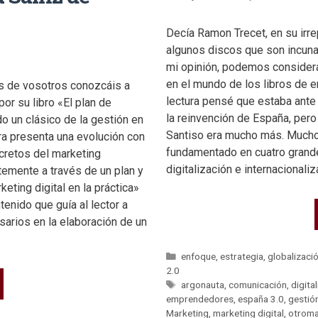
Decía Ramon Trecet, en su irr
algunos discos que son incuna
mi opinión, podemos considera
en el mundo de los libros de em
 de vosotros conozcáis a
lectura pensé que estaba ante 
or su libro «El plan de
la reinvención de España, per
do un clásico de la gestión en
Santiso era mucho más. Mucho
ra presenta una evolución con
fundamentado en cuatro grande
cretos del marketing
digitalización e internacionali
emente a través de un plan y
eting digital en la práctica»
enido que guía al lector a
arios en la elaboración de un
enfoque
,
estrategia
,
globalizaci
2.0
argonauta
,
comunicación
,
digita
emprendedores
,
españa 3.0
,
gestió
Marketing
,
marketing digital
,
otroma