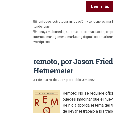
Leer más
enfoque
,
estrategia
,
innovación y tendencias
,
mark
tendencias
anaya multimedia
,
automattic
,
comunicación
,
empr
Internet
,
management
,
marketing digital
,
otromarketi
wordpress
remoto, por Jason Frie
Heinemeier
31 de marzo de 2014
por
Pablo Jiménez
Remoto: No se requiere oficin
puedes imaginar que el nuevo
Reinicia aborda el tema del t
de llevar el trabajo a los tr