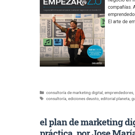
compañías. A
emprendedor 
El arte de e
consultoría de marketing digital
,
emprendedores
consultoría
,
ediciones deusto
,
editorial planeta
,
g
el plan de marketing dig
práctica, por Jose Marí