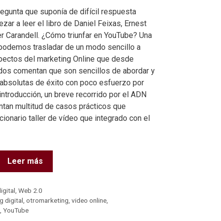
regunta que suponía de difícil respuesta
ar a leer el libro de Daniel Feixas, Ernest
r Carandell. ¿Cómo triunfar en YouTube? Una
podemos trasladar de un modo sencillo a
pectos del marketing Online que desde
ados comentan que son sencillos de abordar y
 absolutas de éxito con poco esfuerzo por
ntroducción, un breve recorrido por el ADN
ntan multitud de casos prácticos que
ucionario taller de vídeo que integrado con el
Leer más
igital
,
Web 2.0
g digital
,
otromarketing
,
video online
,
,
YouTube