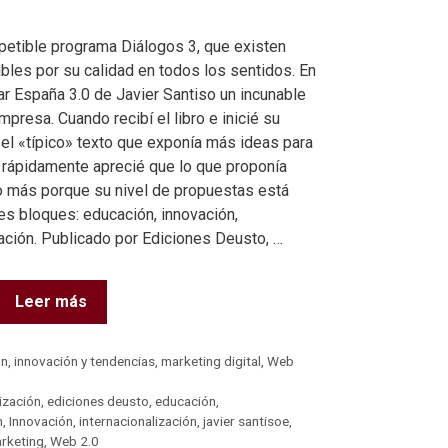
epetible programa Diálogos 3, que existen
bles por su calidad en todos los sentidos. En
r España 3.0 de Javier Santiso un incunable
presa. Cuando recibí el libro e inicié su
el «típico» texto que exponía más ideas para
o rápidamente aprecié que lo que proponía
 más porque su nivel de propuestas está
s bloques: educación, innovación,
zación. Publicado por Ediciones Deusto, …
Leer más
ón
,
innovación y tendencias
,
marketing digital
,
Web
lización
,
ediciones deusto
,
educación
,
n
,
Innovación
,
internacionalización
,
javier santisoe
,
rketing
,
Web 2.0