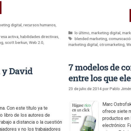
eting digital
,
recursos humanos
,
lo último
,
marketing digital
,
mark
esa activa
,
habilidades directivas
,
blended marketing
,
comunicació
ng
,
scott berkun
,
Web 2.0
,
marketing digital
,
otromarketing
,
We
7 modelos de co
d y David
entre los que ele
23 de julio de 2014
por
Pablo Jimé
Marc Ostrofsk
a. Con este título ya te
ofrece siete 
 libro de los autores de
productos en 
rabajo a distancia o la cuestión
electrónico: F
abajadores y no los trabajadores