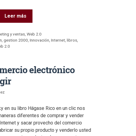
Leer más
eting y ventas
,
Web 2.0
n
,
gestion 2000
,
Innovación
,
Internet
,
libros
,
b 2.0
mercio electrónico
gir
nez
y en su libro Hágase Rico en un clic nos
maneras diferentes de comprar y vender
Internet y sacar provecho del comercio
abricar su propio producto y venderlo usted