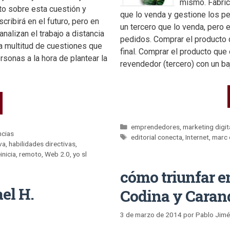
mismo. Fabric
ito sobre esta cuestión y
que lo venda y gestione los pe
ribirá en el futuro, pero en
un tercero que lo venda, pero 
nalizan el trabajo a distancia
pedidos. Comprar el producto 
a multitud de cuestiones que
final. Comprar el producto que
sonas a la hora de plantear la
revendedor (tercero) con un b
emprendedores
,
marketing digit
ncias
editorial conecta
,
Internet
,
marc 
va
,
habilidades directivas
,
inicia
,
remoto
,
Web 2.0
,
yo sl
cómo triunfar e
el H.
Codina y Caran
3 de marzo de 2014
por
Pablo Jim