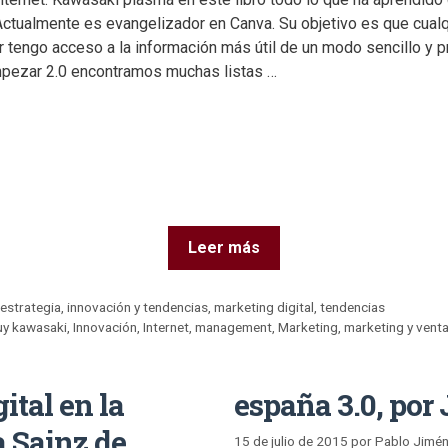
ctualmente es evangelizador en Canva. Su objetivo es que cual
tengo acceso a la información más útil de un modo sencillo y prá
mpezar 2.0 encontramos muchas listas …
Leer más
,
estrategia
,
innovación y tendencias
,
marketing digital
,
tendencias
uy kawasaki
,
Innovación
,
Internet
,
management
,
Marketing
,
marketing y vent
ital en la
españa 3.0, por 
a Sainz de
15 de julio de 2015
por
Pablo Jimé