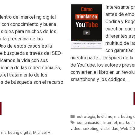
Interesante p
antes de empez
entro del marketing digital
Codina y Roge
e con conocimiento y buena
cuestión que 
esibles para muchos de los
diferentes as
 la presencia de las
multitud de l
 Uno de estos casos es la
con garantías
e búsqueda a través del SEO.
nuestra parte… Después de la i
carnos la vida con sus
de YouTube, los autores prese
luencia de las redes sociales,
convierten el libro en un revol
, el tratamiento de los
smartphone y los códigos …
res de búsqueda son el recurso
estrategia
,
lo último
,
marketing d
comunicación
,
Internet
,
marketin
videomarketing
,
visibilidad
,
Web 2.0
,
marketing digital
,
Michael H.