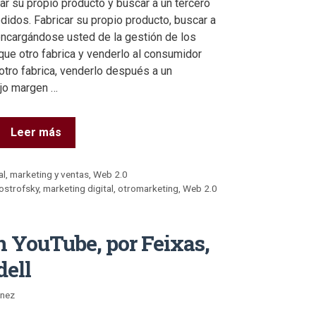
ar su propio producto y buscar a un tercero
didos. Fabricar su propio producto, buscar a
encargándose usted de la gestión de los
que otro fabrica y venderlo al consumidor
 otro fabrica, venderlo después a un
ajo margen …
Leer más
al
,
marketing y ventas
,
Web 2.0
ostrofsky
,
marketing digital
,
otromarketing
,
Web 2.0
n YouTube, por Feixas,
dell
énez