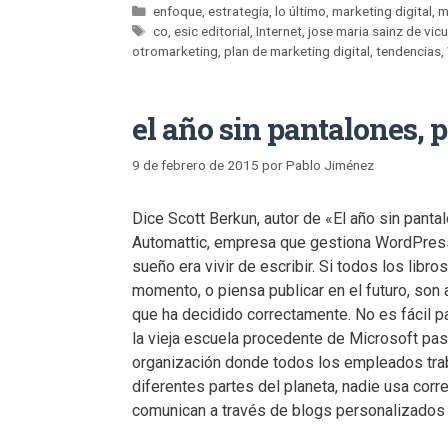
enfoque
,
estrategia
,
lo último
,
marketing digital
,
m
co
,
esic editorial
,
Internet
,
jose maria sainz de vic
otromarketing
,
plan de marketing digital
,
tendencias
,
el año sin pantalones, 
9 de febrero de 2015
por
Pablo Jiménez
Dice Scott Berkun, autor de «El año sin pant
Automattic, empresa que gestiona WordPres
sueño era vivir de escribir. Si todos los libro
momento, o piensa publicar en el futuro, son 
que ha decidido correctamente. No es fácil pa
la vieja escuela procedente de Microsoft pas
organización donde todos los empleados tra
diferentes partes del planeta, nadie usa corr
comunican a través de blogs personalizados 