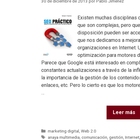
30 de diciembre de 2013
por
Pablo Jiménez
Existen muchas disciplinas d
que son complejas, pero qu
disposición pueden ser acc
que nos dedicamos a mejorar
organizaciones en Internet.
optimización para motores d
Parece que Google está interesado en compli
constantes actualizaciones a través de la inf
la importancia de la gestión de los contenidos
enlaces, etc. Pero lo cierto es que los moto
…
Leer más
marketing digital
,
Web 2.0
anaya multimedia
,
comunicación
,
gestión
,
Internet