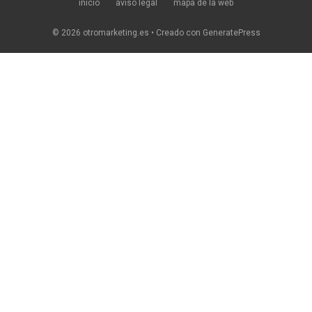
inicio
aviso legal
mapa de la web
© 2026 otromarketing.es
• Creado con
GeneratePress