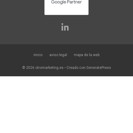
inicio
aviso legal
mapa de la web
© 2026 otromarketing.es
• Creado con
GeneratePress