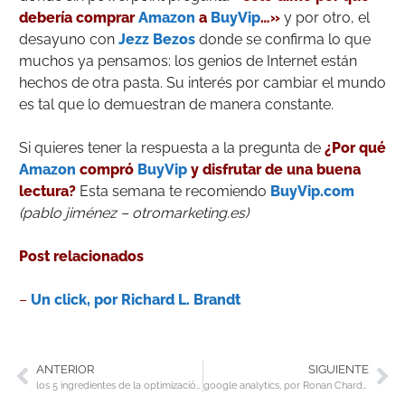
debería comprar
Amazon
a
BuyVip
…»
y por otro, el
desayuno con
Jezz Bezos
donde se confirma lo que
muchos ya pensamos: los genios de Internet están
hechos de otra pasta. Su interés por cambiar el mundo
es tal que lo demuestran de manera constante.
Si quieres tener la respuesta a la pregunta de
¿Por qué
Amazon
compró
BuyVip
y disfrutar de una buena
lectura?
Esta semana te recomiendo
BuyVip.com
(pablo jiménez – otromarketing.es)
Post relacionados
–
Un click, por Richard L. Brandt
ANTERIOR
SIGUIENTE
los 5 ingredientes de la optimización de Google, por Evan Bailyn
google analytics, por Ronan Chardonneau