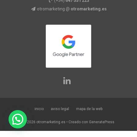
(+34)
647 551 223
otromarketing @
otromarketing.es
inicio
aviso legal
mapa de la web
© 2026 otromarketing.es
• Creado con
GeneratePress