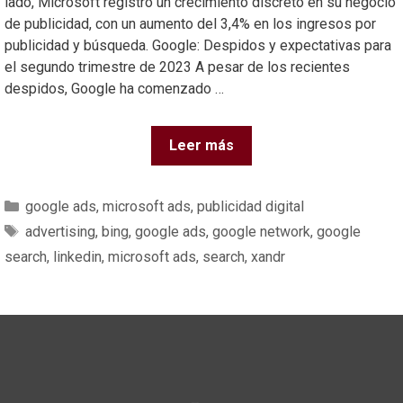
lado, Microsoft registró un crecimiento discreto en su negocio
de publicidad, con un aumento del 3,4% en los ingresos por
publicidad y búsqueda. Google: Despidos y expectativas para
el segundo trimestre de 2023 A pesar de los recientes
despidos, Google ha comenzado …
Leer más
google ads
,
microsoft ads
,
publicidad digital
advertising
,
bing
,
google ads
,
google network
,
google
search
,
linkedin
,
microsoft ads
,
search
,
xandr