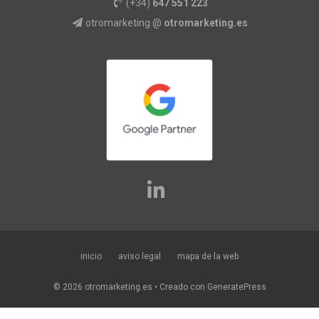
(+34)
647 551 223
otromarketing @
otromarketing.es
inicio
aviso legal
mapa de la web
© 2026 otromarketing.es
• Creado con
GeneratePress