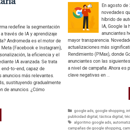
aria
En agosto de 
novedades que
híbrido de aut
IA, Google la 
rma redefine la segmentación
anunciantes h
a través de IA y aprendizaje
mayor transparencia. Noveda
da? Andromeda es el motor de
actualizaciones más significa
 Meta (Facebook e Instagram),
Rendimiento (PMax), donde Goo
onalización, la eficiencia y el
anunciantes con las siguientes
diante IA avanzada. Se trata
a nivel de campaña: Ahora es p
 end-to-end, capaz de
clave negativas en …
os anuncios más relevantes.
ds, sustituyendo gradualmente
ón de anuncios. ¿Cómo
google ads
,
google shopping
,
in
publicidad digital
,
táctica digital
,
téc
algoritmo google ads
,
automati
campañas de google shopping
,
cam