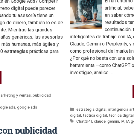
En un entorno
ir en Google Ads? Competir
artificial, sab
reno digital puede parecer
en saber cómo
ando tu asesoría tiene un
resultados ta
go de dinero, también lo es de
continuación,
ente. Mientras las grandes
inteligentes de trabajo con I
pañas genéricas, las asesorías
Claude, Gemini o Perplexity, y
r más humanas, más ágiles y
como profesional del marketing
0 estrategias prácticas para
¿Por qué no basta con una sol
herramienta —como ChatGPT o 
investigue, analice …
arketing y ventas
,
publicidad
oogle ads
,
google ads
estrategia digital
,
inteligencia art
digital
,
táctica digital
,
técnica digital
ChatGPT
,
claude
,
gemini
,
IA
,
IA g
con publicidad