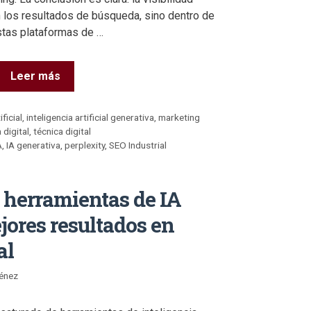
n los resultados de búsqueda, sino dentro de
stas plataformas de …
Leer más
ificial
,
inteligencia artificial generativa
,
marketing
 digital
,
técnica digital
A
,
IA generativa
,
perplexity
,
SEO Industrial
herramientas de IA
jores resultados en
al
énez