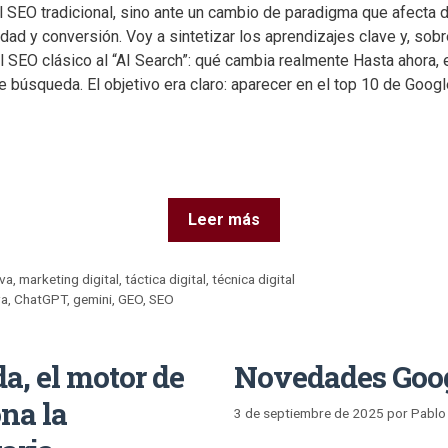
l SEO tradicional, sino ante un cambio de paradigma que afecta
ridad y conversión. Voy a sintetizar los aprendizajes clave y, sobr
el SEO clásico al “AI Search”: qué cambia realmente Hasta ahora,
 búsqueda. El objetivo era claro: aparecer en el top 10 de Google
Leer más
iva
,
marketing digital
,
táctica digital
,
técnica digital
va
,
ChatGPT
,
gemini
,
GEO
,
SEO
, el motor de
Novedades Goog
na la
3 de septiembre de 2025
por
Pablo