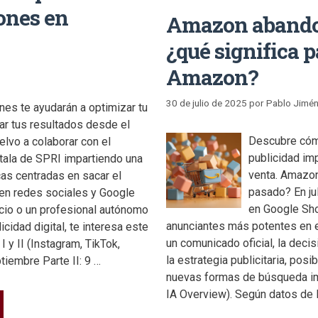
ones en
Amazon abando
¿qué significa p
Amazon?
30 de julio de 2025
por
Pablo Jimé
es te ayudarán a optimizar tu
rar tus resultados desde el
Descubre cóm
elvo a colaborar con el
publicidad imp
tala de SPRI impartiendo una
venta. Amazon
as centradas en sacar el
pasado? En ju
 en redes sociales y Google
en Google Sho
cio o un profesional autónomo
anunciantes más potentes en e
cidad digital, te interesa este
un comunicado oficial, la deci
I y II (Instagram, TikTok,
la estrategia publicitaria, pos
tiembre Parte II: 9 …
nuevas formas de búsqueda impu
IA Overview). Según datos de