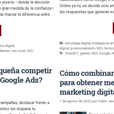
 joyería —donde la decisión
Online ya no se decide solo e
n gran medida de la confianza—
las respuestas que generan e
 marcar la diferencia entre …
estrategia digital
,
inteligencia art
ica digital
digital
,
posicionamiento SEO
,
táctica
lientes
,
seo local
,
UGC
ChatGPT
,
gemini
,
GEO
,
Google
,
I
equeña competir
Cómo combinar 
 Google Ads?
para obtener me
marketing digit
1 de agosto de 2025
por
Pablo Jim
campañas, destacar frente a
entes sin disparar tu