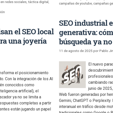
 en redes sociales
,
táctica digital
,
campañas de youtube
,
campañas ge
ción
SEO industrial e
san el SEO local
generativa: cóm
ara una joyería
búsqueda ya no
11 de agosto de 2025
por
Pablo J
El nuevo para
descubrimient
ansforma el posicionamiento
profesionales
o. Con la integración de los AI
cambiando rad
ién conocidos como
junio de 2025,
igencia artificial), el
Web fueron generadas por herra
cador ya no se limita a
Gemini, ChatGPT o Perplexity.
respuestas completas a partir
interanual en tráfico desde m
ientes están jugando un papel
tradicionales como Google o Bin