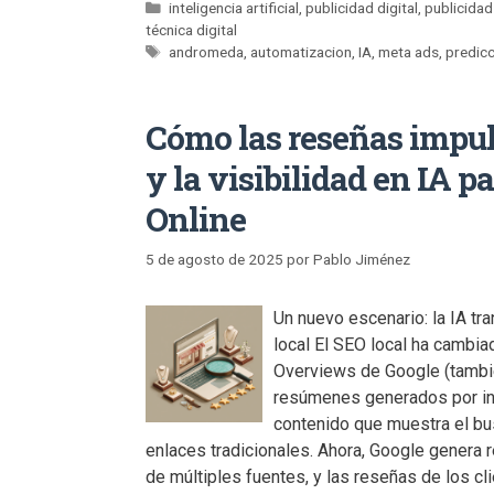
inteligencia artificial
,
publicidad digital
,
publicidad
técnica digital
andromeda
,
automatizacion
,
IA
,
meta ads
,
predic
Cómo las reseñas impul
y la visibilidad en IA p
Online
5 de agosto de 2025
por
Pablo Jiménez
Un nuevo escenario: la IA tr
local El SEO local ha cambiad
Overviews de Google (tamb
resúmenes generados por intel
contenido que muestra el bus
enlaces tradicionales. Ahora, Google genera 
de múltiples fuentes, y las reseñas de los cl