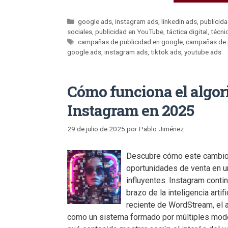
google ads
,
instagram ads
,
linkedin ads
,
publicida
sociales
,
publicidad en YouTube
,
táctica digital
,
técnic
campañas de publicidad en google
,
campañas de p
google ads
,
instagram ads
,
tiktok ads
,
youtube ads
Cómo funciona el algor
Instagram en 2025
29 de julio de 2025
por
Pablo Jiménez
Descubre cómo este cambio a
oportunidades de venta en u
influyentes. Instagram conti
brazo de la inteligencia artif
reciente de WordStream, el 
como un sistema formado por múltiples mode