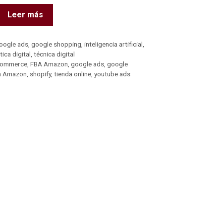
Leer más
oogle ads
,
google shopping
,
inteligencia artificial
,
tica digital
,
técnica digital
commerce
,
FBA Amazon
,
google ads
,
google
n Amazon
,
shopify
,
tienda online
,
youtube ads