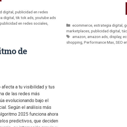
d digital
,
publicidad en redes
a digital
,
tik tok ads
,
youtube ads
ublicidad en redes sociales
,
ecommerce
,
estrategia digital
,
g
marketplaces
,
publicidad digital
,
tác
amazon
,
amazon ads
,
display
,
e
shopping
,
Performance Max
,
SEO e
itmo de
fecta a tu visibilidad y tus
na de las redes más
núa evolucionando bajo el
icial. Según el análisis más
algoritmo 2025 funciona ahora
los predictivos, que deciden