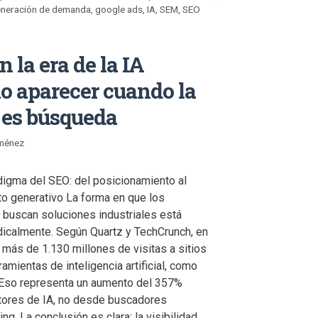
neración de demanda
,
google ads
,
IA
,
SEM
,
SEO
n la era de la IA
o aparecer cuando la
 es búsqueda
iménez
digma del SEO: del posicionamiento al
o generativo La forma en que los
 buscan soluciones industriales está
icalmente. Según Quartz y TechCrunch, en
 más de 1.130 millones de visitas a sitios
mientas de inteligencia artificial, como
 Eso representa un aumento del 357%
otores de IA, no desde buscadores
g. La conclusión es clara: la visibilidad