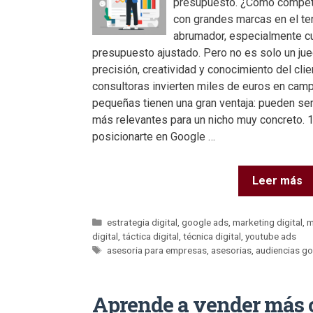
presupuesto. ¿Cómo compet
con grandes marcas en el ter
abrumador, especialmente cu
presupuesto ajustado. Pero no es solo un jue
precisión, creatividad y conocimiento del cli
consultoras invierten miles de euros en cam
pequeñas tienen una gran ventaja: pueden se
más relevantes para un nicho muy concreto. 1
posicionarte en Google …
Leer más
estrategia digital
,
google ads
,
marketing digital
,
m
digital
,
táctica digital
,
técnica digital
,
youtube ads
asesoria para empresas
,
asesorias
,
audiencias g
Aprende a vender más 