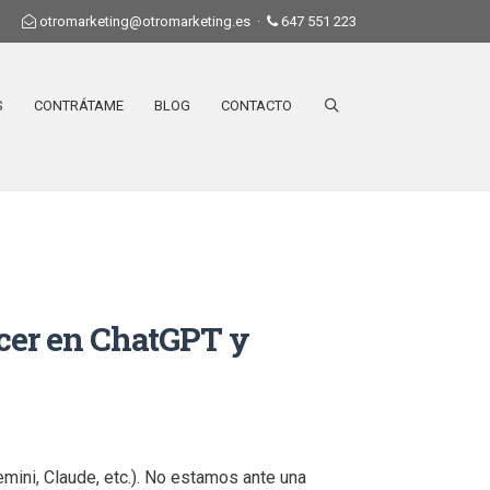
otromarketing@otromarketing.es
·
647 551 223
S
CONTRÁTAME
BLOG
CONTACTO
ecer en ChatGPT y
mini, Claude, etc.). No estamos ante una