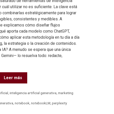
 saturado de herramientas de inteligencia
er cuál utilizar no es suficiente. La clave está
 combinarlas estratégicamente para lograr
ngibles, consistentes y medibles. A
 te explicamos cómo diseñar flujos
A, qué aporta cada modelo como ChatGPT,
 cómo aplicar esta metodología en tu día a día
, la estrategia o la creación de contenidos.
a IA? A menudo se espera que una única
Gemini— lo resuelva todo: redacte,
Leer más
ificial
,
inteligencia artificial generativa
,
marketing
enerativa
,
notebook
,
notebookLM
,
perplexity