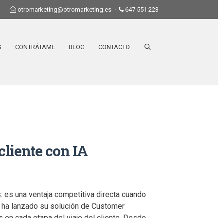
otromarketing@otromarketing.es
·
647 551 223
S
CONTRÁTAME
BLOG
CONTACTO
cliente con IA
as: es una ventaja competitiva directa cuando
oud ha lanzado su solución de Customer
en cada etapa del viaje del cliente. Desde