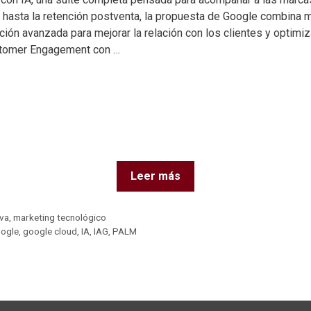
ic hasta la retención postventa, la propuesta de Google combina m
ción avanzada para mejorar la relación con los clientes y optimiz
stomer Engagement con …
Leer más
iva
,
marketing tecnológico
ogle
,
google cloud
,
IA
,
IAG
,
PALM