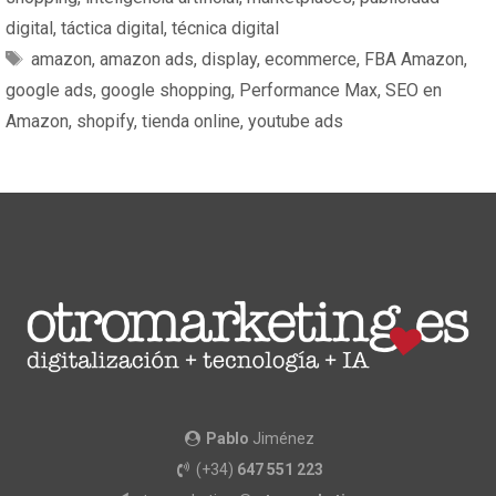
digital
,
táctica digital
,
técnica digital
amazon
,
amazon ads
,
display
,
ecommerce
,
FBA Amazon
,
google ads
,
google shopping
,
Performance Max
,
SEO en
Amazon
,
shopify
,
tienda online
,
youtube ads
Pablo
Jiménez
(+34)
647 551 223