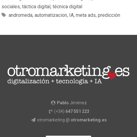
sociales
,
táctica digital
,
técnica digital
andromeda
,
automatizacion
,
IA
,
meta ads
,
predicción
Pablo
Jiménez
(+34)
647 551 223
otromarketing @
otromarketing.es