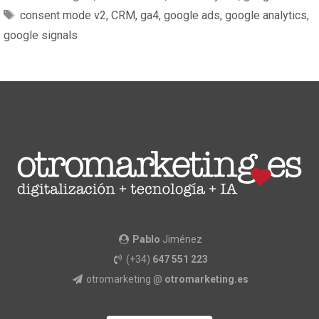
consent mode v2
,
CRM
,
ga4
,
google ads
,
google analytics
,
google signals
Pablo
Jiménez
(+34)
647 551 223
otromarketing @
otromarketing.es