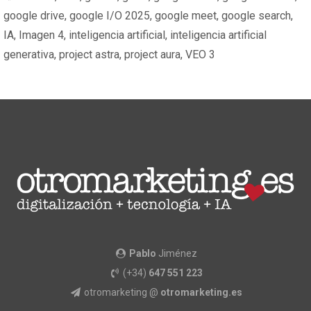
google drive
,
google I/O 2025
,
google meet
,
google search
,
IA
,
Imagen 4
,
inteligencia artificial
,
inteligencia artificial
generativa
,
project astra
,
project aura
,
VEO 3
Pablo
Jiménez
(+34)
647 551 223
otromarketing @
otromarketing.es