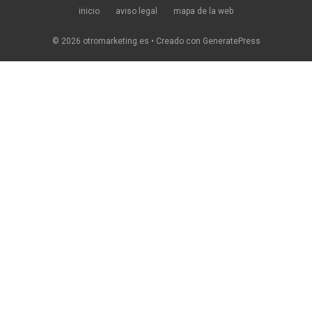
inicio
aviso legal
mapa de la web
© 2026 otromarketing.es
• Creado con
GeneratePress