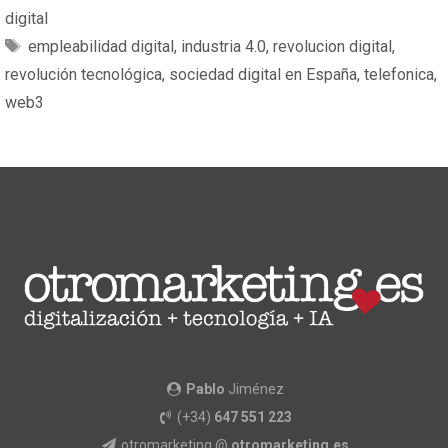
digital
empleabilidad digital
,
industria 4.0
,
revolucion digital
,
revolución tecnológica
,
sociedad digital en España
,
telefonica
,
web3
Pablo
Jiménez
(+34)
647 551 223
otromarketing @
otromarketing.es