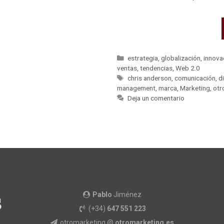
estrategia
,
globalización
,
innova
ventas
,
tendencias
,
Web 2.0
chris anderson
,
comunicación
,
di
management
,
marca
,
Marketing
,
otr
Deja un comentario
Pablo
Jiménez
(+34)
647 551 223
otromarketing @
otromarketing.es