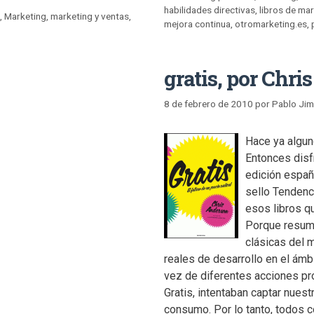
habilidades directivas
,
libros de ma
a
,
Marketing
,
marketing y ventas
,
mejora continua
,
otromarketing.es
,
gratis, por Chr
8 de febrero de 2010
por
Pablo Ji
Hace ya algun
Entonces disf
edición españ
sello Tendenc
esos libros q
Porque resume
clásicas del 
reales de desarrollo en el ámb
vez de diferentes acciones pr
Gratis, intentaban captar nues
consumo. Por lo tanto, todos 