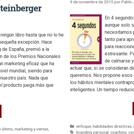
9 de noviembre de 2015
por
Pablo 
Steinberger
En 4 segundo
aunque solo s
necesitamos p
ingún libro hasta que no lo he
tanto para ap
a pequeña excepción. Hace
para reaccion
 de España, premió a la
estresante. Pa
n de los Premios Nacionales
de calmarse y
un marketing eficaz que ha
actuar que, si se consideran d
ivel mundial, siendo para
queremos. Nos propone esos 
 nuestro país. Nada que
los hábitos mentales contrap
 el producto juega más que
inteligentes. Un tiempo reduci
enfoque
,
habilidades directivas
,
o último
,
marketing y ventas
,
branding personal
,
coaching
,
co