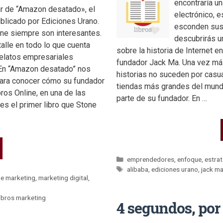
encontraría u
r de “Amazon desatado», el
electrónico, e
blicado por Ediciones Urano.
esconden sus
one siempre son interesantes.
descubrirás u
talle en todo lo que cuenta
sobre la historia de Internet e
relatos empresariales
fundador Jack Ma. Una vez más
 En “Amazon desatado” nos
historias no suceden por casua
 para conocer cómo su fundador
tiendas más grandes del mundo
bros Online, en una de las
parte de su fundador. En …
s el primer libro que Stone
emprendedores
,
enfoque
,
estrat
alibaba
,
ediciones urano
,
jack m
de marketing
,
marketing digital
,
libros marketing
4 segundos, po