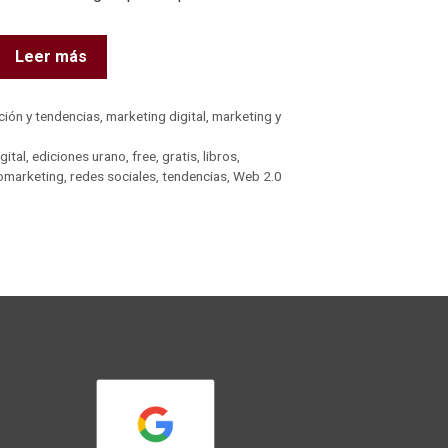
Leer más
ción y tendencias
,
marketing digital
,
marketing y
gital
,
ediciones urano
,
free
,
gratis
,
libros
,
omarketing
,
redes sociales
,
tendencias
,
Web 2.0