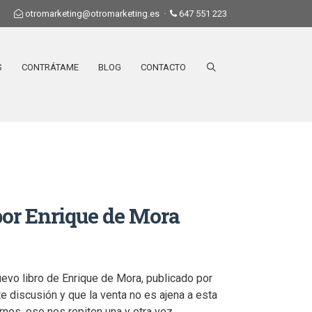
otromarketing@otromarketing.es
·
647 551 223
S
CONTRÁTAME
BLOG
CONTACTO
por Enrique de Mora
uevo libro de Enrique de Mora, publicado por
discusión y que la venta no es ajena a esta
os, eso nos repiten una y otra vez,