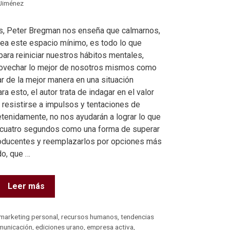
Jiménez
s, Peter Bregman nos enseña que calmarnos,
ea este espacio mínimo, es todo lo que
ara reiniciar nuestros hábitos mentales,
rovechar lo mejor de nosotros mismos como
ar de la mejor manera en una situación
ra esto, el autor trata de indagar en el valor
 resistirse a impulsos y tentaciones de
etenidamente, no nos ayudarán a lograr lo que
cuatro segundos como una forma de superar
roducentes y reemplazarlos por opciones más
do, que …
Leer más
marketing personal
,
recursos humanos
,
tendencias
municación
,
ediciones urano
,
empresa activa
,