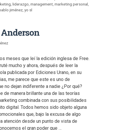
rketing
,
liderazgo
,
management
,
marketing personal
,
pablo jiménez
,
yo sl
is Anderson
ménez
os meses que leí la edición inglesa de Free.
ruté mucho y ahora, después de leer la
ola publicada por Ediciones Urano, en su
ias, me parece que este es uno de
ue no dejan indiferente a nadie ¿Por qué?
 de manera brillante una de las teorías
marketing combinada con sus posibilidades
ito digital. Todos hemos sido objeto alguna
omocionales que, bajo la excusa de algo
tra atención desde un punto de vista de
conocemos el gran poder que …