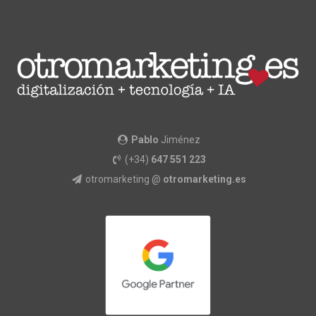
Pablo
Jiménez
(+34)
647 551 223
otromarketing @
otromarketing.es