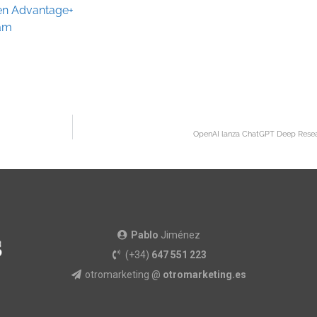
 en Advantage+
ram
OpenAI lanza ChatGPT Deep Resear
Pablo
Jiménez
(+34)
647 551 223
otromarketing @
otromarketing.es