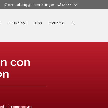
otromarketing@otromarketing.es
·
647 551 223
S
CONTRÁTAME
BLOG
CONTACTO
ón con
ón
edia
,
Performance Max