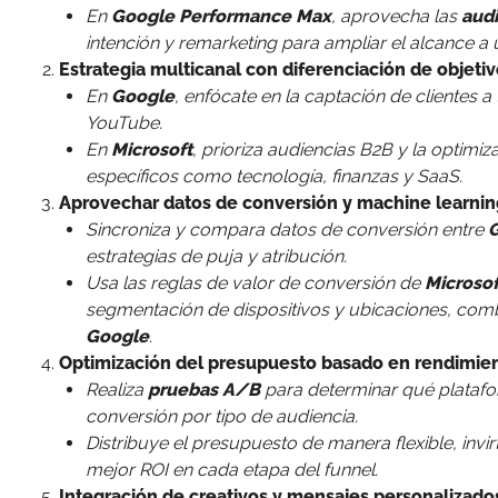
En
Google Performance Max
, aprovecha las
audi
intención y remarketing para ampliar el alcance a 
Estrategia multicanal con diferenciación de objeti
En
Google
, enfócate en la captación de clientes 
YouTube.
En
Microsoft
, prioriza audiencias B2B y la optimi
específicos como tecnología, finanzas y SaaS.
Aprovechar datos de conversión y machine learni
Sincroniza y compara datos de conversión entre
G
estrategias de puja y atribución.
Usa las reglas de valor de conversión de
Microso
segmentación de dispositivos y ubicaciones, comb
Google
.
Optimización del presupuesto basado en rendimie
Realiza
pruebas A/B
para determinar qué plataf
conversión por tipo de audiencia.
Distribuye el presupuesto de manera flexible, inv
mejor ROI en cada etapa del funnel.
Integración de creativos y mensajes personalizado