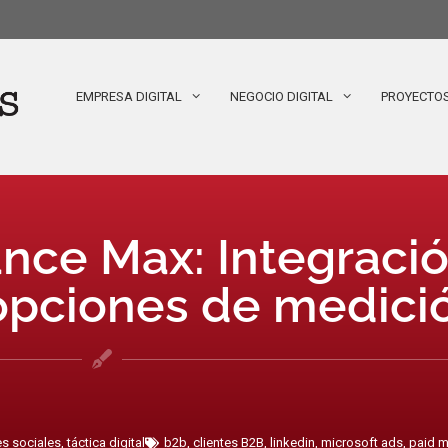
EMPRESA DIGITAL
NEGOCIO DIGITAL
PROYECTO
nce Max: Integraci
 opciones de medici
es sociales
,
táctica digital
b2b
,
clientes B2B
,
linkedin
,
microsoft ads
,
paid m