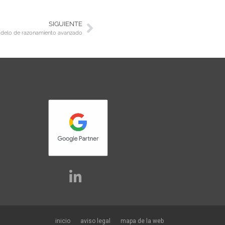
SIGUIENTE
odelo de razonamiento avanzado
inicio
aviso legal
mapa de la web