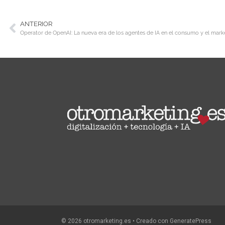
ANTERIOR
Operator de OpenAI: La nueva era de los agentes de IA en el consumo y el mark
© 2026 otromarketing.es
• Creado con
GeneratePress