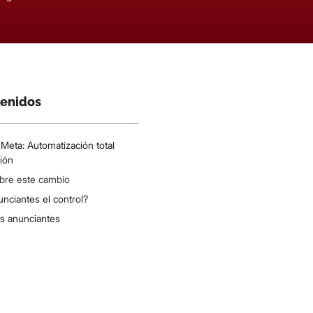
tenidos
 Meta: Automatización total
ión
bre este cambio
unciantes el control?
os anunciantes