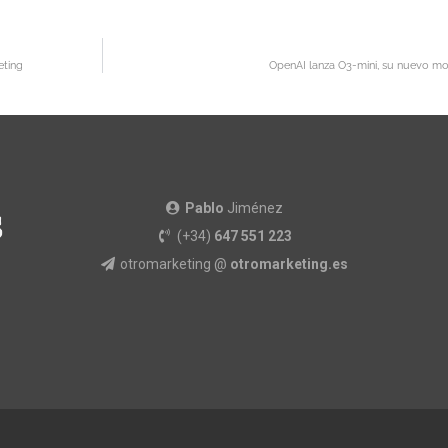
eting
OpenAI lanza O3-mini, su nuevo m
Pablo
Jiménez
(+34)
647 551 223
otromarketing @
otromarketing.es