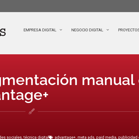
EMPRESA DIGITAL
NEGOCIO DIGITAL
PROYECTO
egmentación manual
antage+
des sociales
,
técnica digital
advantage+
,
meta ads
,
paid media
,
publicidad 