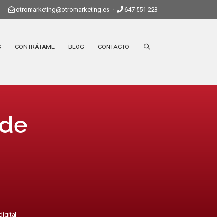
otromarketing@otromarketing.es
·
647 551 223
S
CONTRÁTAME
BLOG
CONTACTO
 de
digital