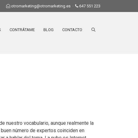
otromarketing@otromarketing.es
·
647 551 223
S
CONTRÁTAME
BLOG
CONTACTO
 de nuestro vocabulario, aunque realmente la
n buen número de expertos coinciden en
r a hablar del tema. La nube es Internet,