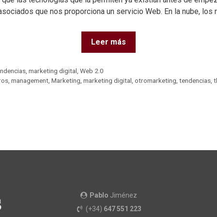
asociados que nos proporciona un servicio Web. En la nube, los
Leer más
endencias
,
marketing digital
,
Web 2.0
bros
,
management
,
Marketing
,
marketing digital
,
otromarketing
,
tendencias
,
t
Pablo
Jiménez
(+34)
647 551 223