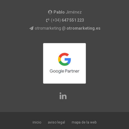
Pablo
Jiménez
(+34)
647 551 223
otromarketing @
otromarketing.es
inicio
aviso legal
mapa de la web