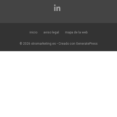
inicio
aviso legal
mapa de la web
© 2026 otromarketing.es
• Creado con
GeneratePress