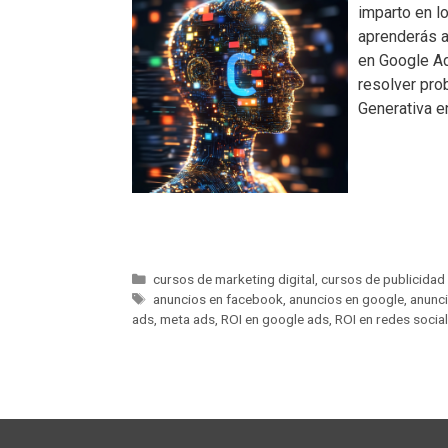
imparto en l
aprenderás a
en Google Ad
resolver prob
Generativa e
cursos de marketing digital
,
cursos de publicidad 
anuncios en facebook
,
anuncios en google
,
anunc
ads
,
meta ads
,
ROI en google ads
,
ROI en redes socia