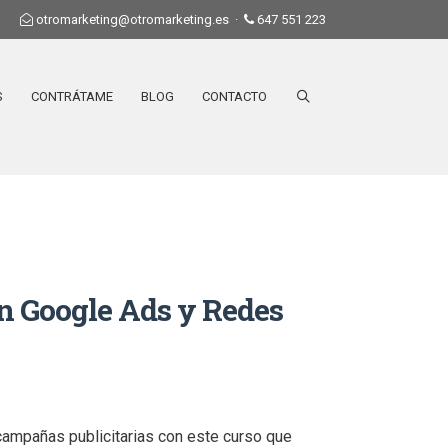
otromarketing@otromarketing.es
·
647 551 223
S
CONTRÁTAME
BLOG
CONTACTO
en Google Ads y Redes
 campañas publicitarias con este curso que