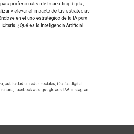
para profesionales del marketing digital,
izar y elevar el impacto de tus estrategias
ándose en el uso estratégico de la IA para
citaria. ¿Qué es la Inteligencia Artificial
…
va
,
publicidad en redes sociales
,
técnica digital
icitaria
,
facebook ads
,
google ads
,
IAG
,
instagram