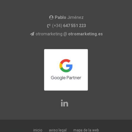
Pablo
Jiménez
(+34)
647 551 223
otromarketing @
otromarketing.es
inicio
aviso legal
mapa de la web