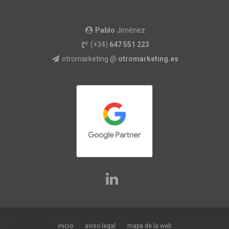
Pablo
Jiménez
(+34)
647 551 223
otromarketing @
otromarketing.es
inicio
aviso legal
mapa de la web