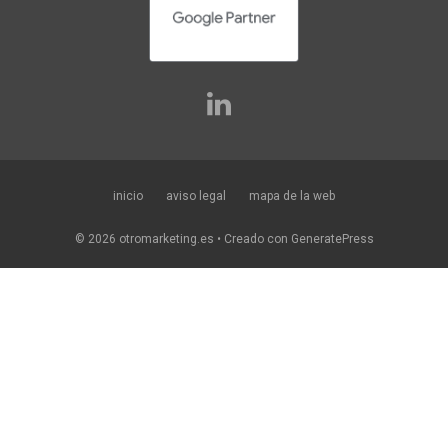
inicio
aviso legal
mapa de la web
© 2026 otromarketing.es
• Creado con
GeneratePress