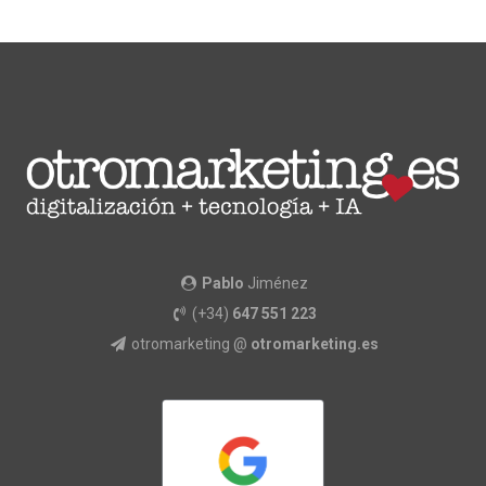
Pablo
Jiménez
(+34)
647 551 223
otromarketing @
otromarketing.es