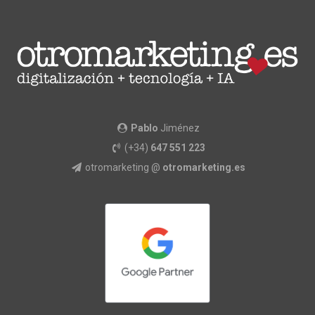
Pablo
Jiménez
(+34)
647 551 223
otromarketing @
otromarketing.es