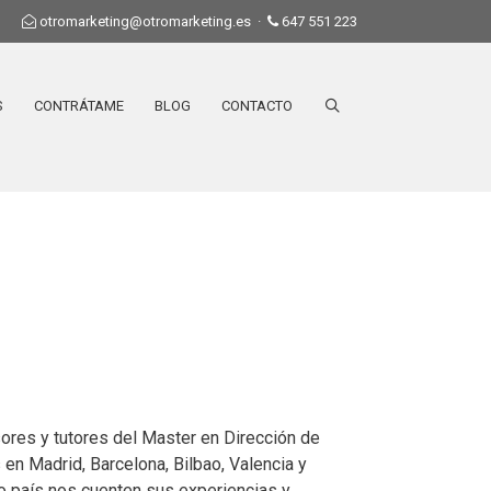
otromarketing@otromarketing.es
·
647 551 223
S
CONTRÁTAME
BLOG
CONTACTO
res y tutores del Master en Dirección de
en Madrid, Barcelona, Bilbao, Valencia y
ro país nos cuenten sus experiencias y