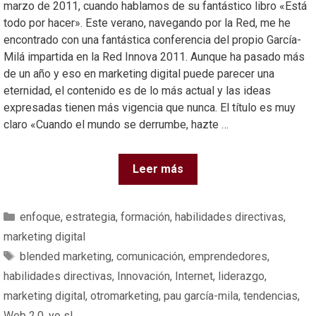
marzo de 2011, cuando hablamos de su fantástico libro «Está
todo por hacer». Este verano, navegando por la Red, me he
encontrado con una fantástica conferencia del propio García-
Milá impartida en la Red Innova 2011. Aunque ha pasado más
de un año y eso en marketing digital puede parecer una
eternidad, el contenido es de lo más actual y las ideas
expresadas tienen más vigencia que nunca. El título es muy
claro «Cuando el mundo se derrumbe, hazte …
Leer más
enfoque
,
estrategia
,
formación
,
habilidades directivas
,
marketing digital
blended marketing
,
comunicación
,
emprendedores
,
habilidades directivas
,
Innovación
,
Internet
,
liderazgo
,
marketing digital
,
otromarketing
,
pau garcía-mila
,
tendencias
,
Web 2.0
,
yo sl