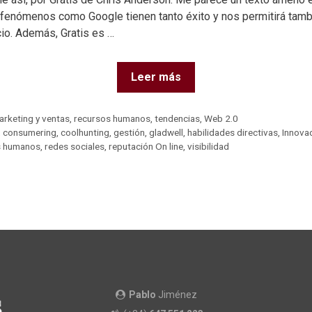
enómenos como Google tienen tanto éxito y nos permitirá también
io. Además, Gratis es …
Leer más
arketing y ventas
,
recursos humanos
,
tendencias
,
Web 2.0
,
consumering
,
coolhunting
,
gestión
,
gladwell
,
habilidades directivas
,
Innova
s humanos
,
redes sociales
,
reputación On line
,
visibilidad
Pablo
Jiménez