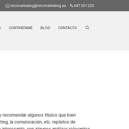
otromarketing@otromarketing.es
·
647 551 223
S
CONTRÁTAME
BLOG
CONTACTO
y recomendar algunos títulos que bien
ing, la comunicación, etc. repletos de
interesante, con algunos análisis relevantes