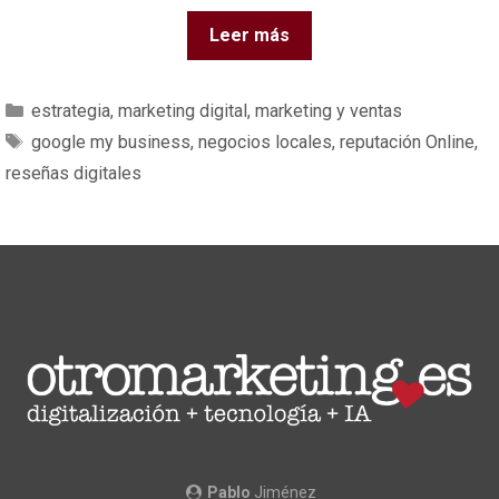
Leer más
estrategia
,
marketing digital
,
marketing y ventas
google my business
,
negocios locales
,
reputación Online
,
reseñas digitales
Pablo
Jiménez