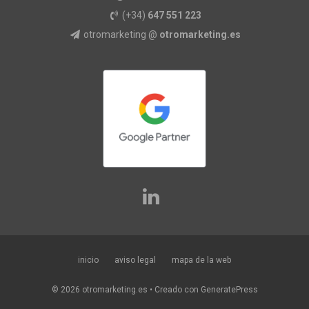
(+34)
647 551 223
otromarketing @
otromarketing.es
inicio
aviso legal
mapa de la web
© 2026 otromarketing.es
• Creado con
GeneratePress