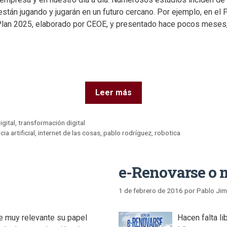
stán jugando y jugarán en un futuro cercano. Por ejemplo, en el P
lan 2025, elaborado por CEOE, y presentado hace pocos meses,
Leer más
igital
,
transformación digital
cia artificial
,
internet de las cosas
,
pablo rodríguez
,
robotica
e-Renovarse o mo
1 de febrero de 2016
por
Pablo Ji
e muy relevante su papel
Hacen falta li