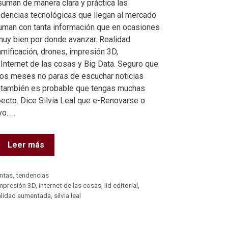
suman de manera clara y práctica las
ndencias tecnológicas que llegan al mercado
uman con tanta información que en ocasiones
y bien por donde avanzar. Realidad
mificación, drones, impresión 3D,
 Internet de las cosas y Big Data. Seguro que
mos meses no paras de escuchar noticias
y también es probable que tengas muchas
ecto. Dice Silvia Leal que e-Renovarse o
vo. …
Leer más
entas
,
tendencias
mpresión 3D
,
internet de las cosas
,
lid editorial
,
alidad aumentada
,
silvia leal