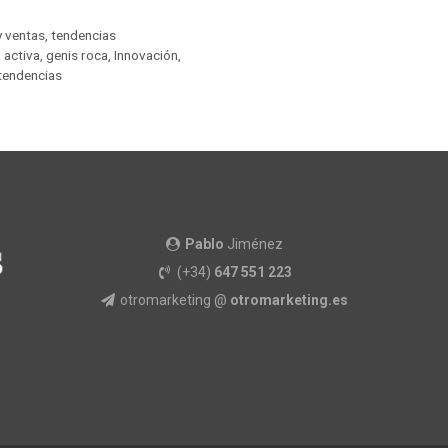
y ventas
,
tendencias
 activa
,
genis roca
,
Innovación
,
tendencias
Pablo
Jiménez
(+34)
647 551 223
otromarketing @
otromarketing.es