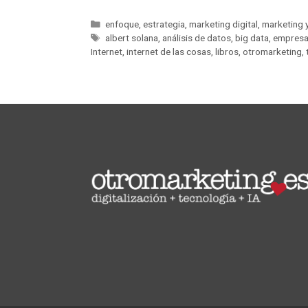
enfoque
,
estrategia
,
marketing digital
,
marketing 
albert solana
,
análisis de datos
,
big data
,
empresa
Internet
,
internet de las cosas
,
libros
,
otromarketing
,