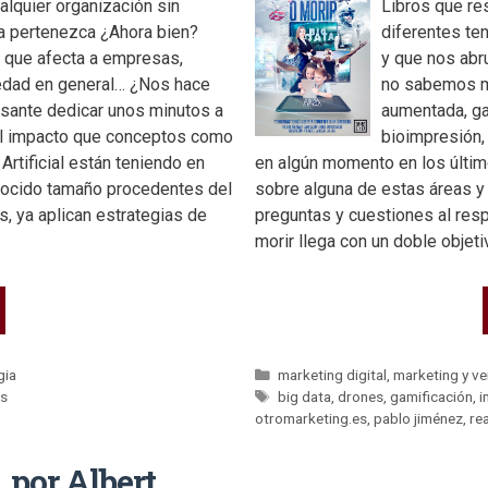
alquier organización sin
Libros que re
ta pertenezca ¿Ahora bien?
diferentes te
s que afecta a empresas,
y que nos abr
iedad en general… ¿Nos hace
no sabemos mu
sante dedicar unos minutos a
aumentada, ga
 el impacto que conceptos como
bioimpresión,
Artificial están teniendo en
en algún momento en los últi
nocido tamaño procedentes del
sobre alguna de estas áreas 
s, ya aplican estrategias de
preguntas y cuestiones al resp
morir llega con un doble objeti
gia
marketing digital
,
marketing y v
as
big data
,
drones
,
gamificación
,
i
otromarketing.es
,
pablo jiménez
,
re
, por Albert