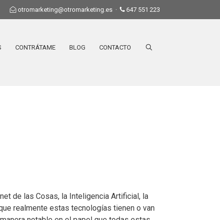
otromarketing@otromarketing.es
·
647 551 223
S
CONTRÁTAME
BLOG
CONTACTO
 de las Cosas, la Inteligencia Artificial, la
 que realmente estas tecnologías tienen o van
 manera notable en el papel que todas estas