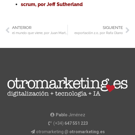
scrum, por Jeff Sutherland
ANTERIOR
SIGUIENTE
el mundo que viene, por Juan Martínez-Barea
exportación 2.0, por Rafa Olano
Pablo
Jiménez
(+34)
647 551 223
otromarketing @
otromarketing.es