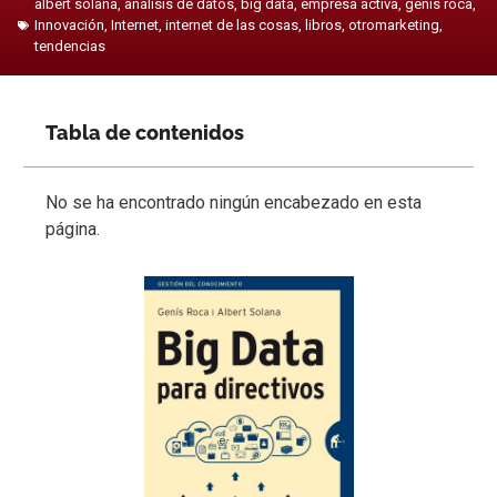
albert solana
,
análisis de datos
,
big data
,
empresa activa
,
genis roca
,
Innovación
,
Internet
,
internet de las cosas
,
libros
,
otromarketing
,
tendencias
Tabla de contenidos
No se ha encontrado ningún encabezado en esta
página.