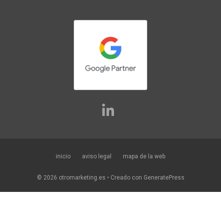
inicio
aviso legal
mapa de la web
© 2026 otromarketing.es
• Creado con
GeneratePress