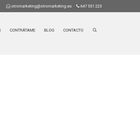
otromarketing@otromarketing.es
·
647 551 223
S
CONTRÁTAME
BLOG
CONTACTO