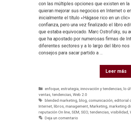
con las múltiples opciones que existen en la
quieran mejorar sus negocios en Internet o
inicialmente el título «Hágase rico en un cli
confianza, pero una vez finalizado el libro ed
que estaba equivocado. Marc Ostrofsky, su au
que ha apostado por numerosas firmas de Int
diferentes sectores y a lo largo del libro no
consejos para sacar partido a …
Leer más
enfoque
,
estrategia
,
innovación y tendencias
,
lo ú
ventas
,
tendencias
,
Web 2.0
blended marketing
,
blog
,
comunicación
,
editorial
Internet
,
libros
,
management
,
Marketing
,
marketing di
reputación On line
,
SEM
,
SEO
,
tendencias
,
visibilidad
,
Deja un comentario