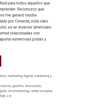
 Red para todos aquellos que
 emprender. Reconozco que
c» no me generó mucha
itado por Conecta, está claro
tor, es un inversor americano
ernet relacionadas con
s aporta numerosas pistas y
ltimo
,
marketing digital
,
marketing y
 conecta
,
gestión
,
Innovación
,
gital
,
otromarketing
,
redes sociales
,
Web 2.0