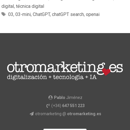
digital
,
técnica digital
03
,
03-mini
,
ChatGPT
,
chatGPT search
,
openai
Pablo
Jiménez
(+34)
647 551 223
otromarketing @
otromarketing.es