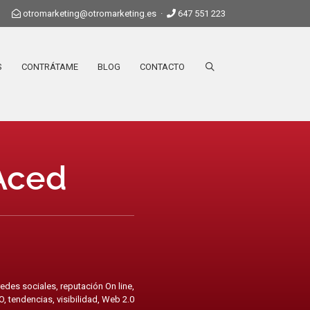
otromarketing@otromarketing.es
·
647 551 223
S
CONTRÁTAME
BLOG
CONTACTO
 Aced
redes sociales
,
reputación On line
,
O
,
tendencias
,
visibilidad
,
Web 2.0