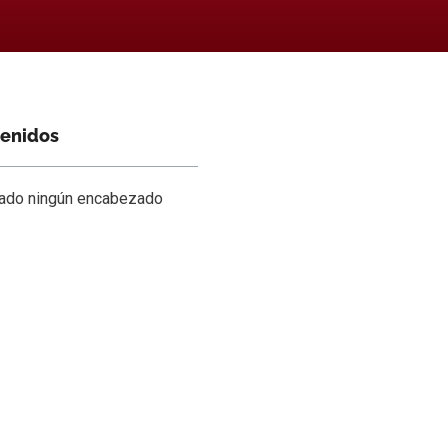
tenidos
rado ningún encabezado