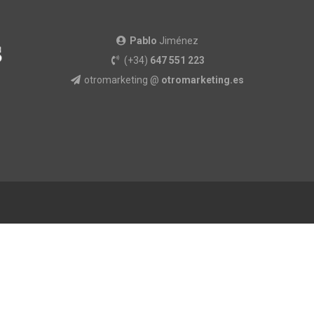
Pablo
Jiménez
(+34)
647 551 223
otromarketing @
otromarketing.es