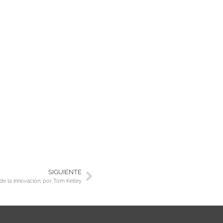
SIGUIENTE
 de la innovación, por Tom Kelley