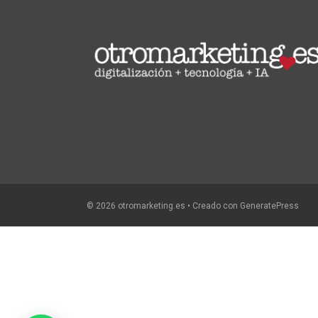
© 2026 otromarketing.es
• Creado con
GeneratePress