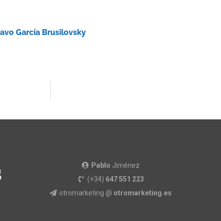
avo García Brusilovsky
Pablo
Jiménez
(+34)
647 551 223
otromarketing @
otromarketing.es