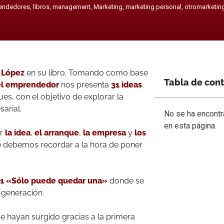
endedores
,
libros
,
management
,
Marketing
,
marketing personal
,
otromarketin
 López
en su libro. Tomando como base
Tabla de con
el emprendedor
nos presenta
31 ideas
,
s, con el objetivo de explorar la
arial.
No se ha encont
en esta página.
r
la idea
,
el arranque
,
la empresa
y
los
e debemos recordar a la hora de poner
11 «Sólo puede quedar una»
donde se
e generación.
e hayan surgido gracias a la primera