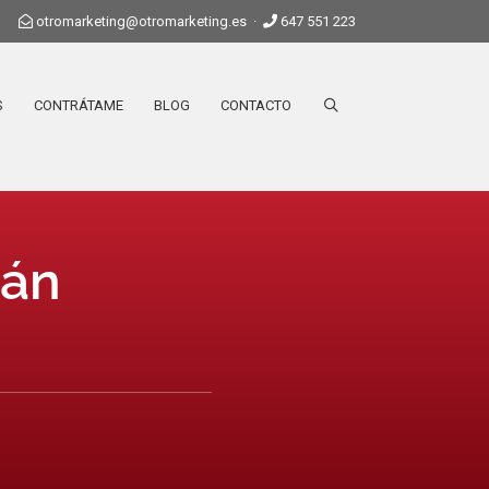
otromarketing@otromarketing.es
·
647 551 223
S
CONTRÁTAME
BLOG
CONTACTO
mán