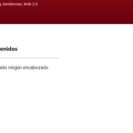
g
,
tendencias
,
Web 2.0
tenidos
rado ningún encabezado