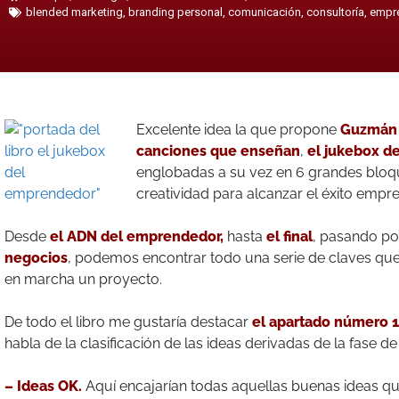
blended marketing
,
branding personal
,
comunicación
,
consultoría
,
empr
Excelente idea la que propone
Guzmán
canciones que enseñan
,
el jukebox d
englobadas a su vez en 6 grandes bloque
creatividad para alcanzar el éxito empres
Desde
el ADN del emprendedor,
hasta
el final
, pasando po
negocios
, podemos encontrar todo una serie de claves qu
en marcha un proyecto.
De todo el libro me gustaría destacar
el apartado número 
habla de la clasificación de las ideas derivadas de la fase d
– Ideas OK.
Aquí encajarían todas aquellas buenas ideas qu