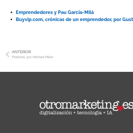
Emprendedores y Pau García-Milá
Buyvip.com, crónicas de un emprendedor, por Gust
ANTERIOR
Pinterest, por Michael Miller