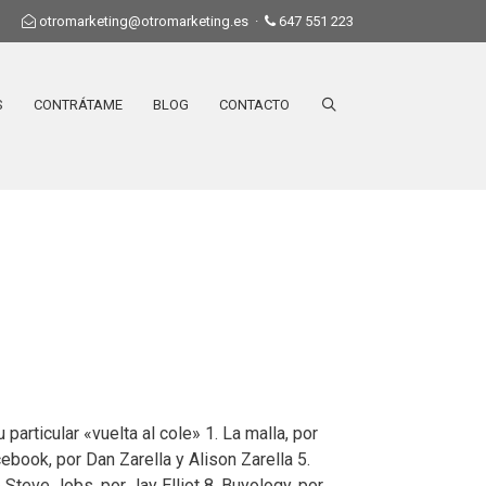
otromarketing@otromarketing.es
·
647 551 223
S
CONTRÁTAME
BLOG
CONTACTO
articular «vuelta al cole» 1. La malla, por
book, por Dan Zarella y Alison Zarella 5.
 Steve Jobs, por Jay Elliot 8. Buyology, por