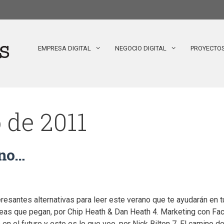
EMPRESA DIGITAL
NEGOCIO DIGITAL
PROYECTO
o de 2011
ano…
antes alternativas para leer este verano que te ayudarán en tu p
deas que pegan, por Chip Heath & Dan Heath 4. Marketing con Face
en el futuro y esto es lo que veo, por Nick Bilton 7. El camino de