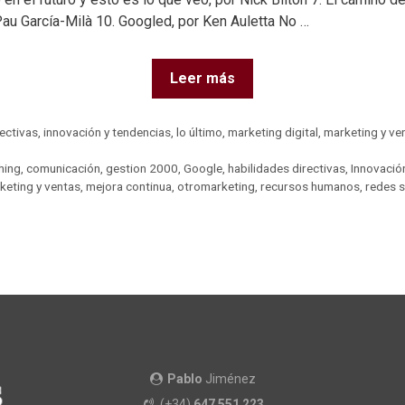
Pau García-Milà 10. Googled, por Ken Auletta No …
Leer más
rectivas
,
innovación y tendencias
,
lo último
,
marketing digital
,
marketing y ve
hing
,
comunicación
,
gestion 2000
,
Google
,
habilidades directivas
,
Innovació
keting y ventas
,
mejora continua
,
otromarketing
,
recursos humanos
,
redes s
Pablo
Jiménez
(+34)
647 551 223