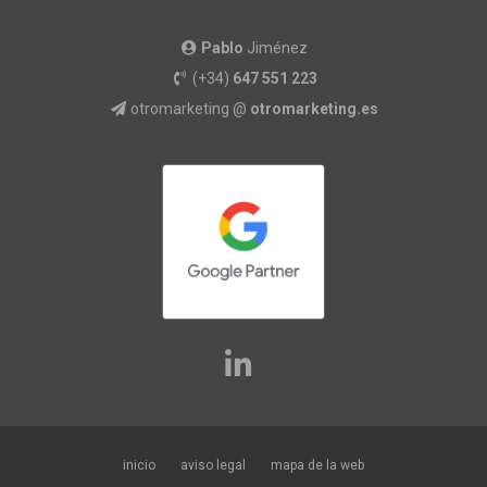
Pablo
Jiménez
(+34)
647 551 223
otromarketing @
otromarketing.es
inicio
aviso legal
mapa de la web