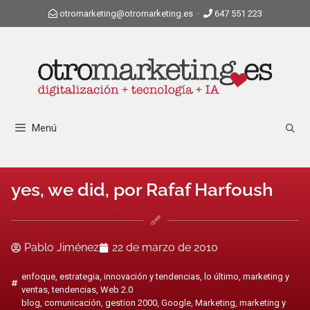
otromarketing@otromarketing.es
·
647 551 223
Menú
yes, we did, por Rafaf Harfoush
Pablo Jiménez
22 de marzo de 2010
enfoque
,
estrategia
,
innovación y tendencias
,
lo último
,
marketing y
ventas
,
tendencias
,
Web 2.0
blog
,
comunicación
,
gestion 2000
,
Google
,
Marketing
,
marketing y