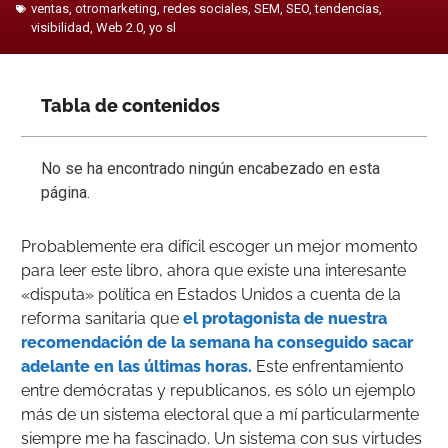
ventas
,
otromarketing
,
redes sociales
,
SEM
,
SEO
,
tendencias
,
visibilidad
,
Web 2.0
,
yo sl
Tabla de contenidos
No se ha encontrado ningún encabezado en esta
página.
Probablemente era difícil escoger un mejor momento
para leer este libro, ahora que existe una interesante
«disputa» política en Estados Unidos a cuenta de la
reforma sanitaria que
el protagonista de nuestra
recomendación de la semana ha conseguido sacar
adelante en las últimas horas.
Este enfrentamiento
entre demócratas y republicanos, es sólo un ejemplo
más de un sistema electoral que a mí particularmente
siempre me ha fascinado. Un sistema con sus virtudes