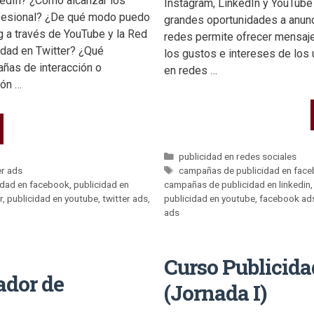
edIn? ¿Cómo alcanzar los
Instagram, LinkedIn y YouTub
rofesional? ¿De qué modo puedo
grandes oportunidades a anunc
g a través de YouTube y la Red
redes permite ofrecer mensa
idad en Twitter? ¿Qué
los gustos e intereses de los 
ñas de interacción o
en redes …
ión …
publicidad en redes sociales
er ads
campañas de publicidad en fac
idad en facebook
,
publicidad en
campañas de publicidad en linkedin
r
,
publicidad en youtube
,
twitter ads
,
publicidad en youtube
,
facebook ad
ads
Curso Publicida
ador de
(Jornada I)