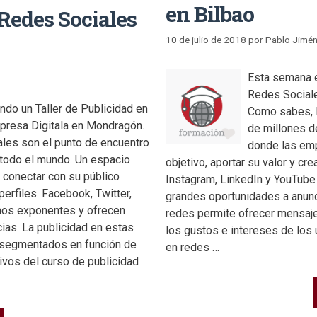
en Bilbao
 Redes Sociales
10 de julio de 2018
por
Pablo Jimé
Esta semana e
Redes Sociale
ndo un Taller de Publicidad en
Como sabes, l
presa Digitala en Mondragón.
de millones d
les son el punto de encuentro
donde las emp
todo el mundo. Un espacio
objetivo, aportar su valor y cr
conectar con su público
Instagram, LinkedIn y YouTub
perfiles. Facebook, Twitter,
grandes oportunidades a anunc
mos exponentes y ofrecen
redes permite ofrecer mensa
ias. La publicidad en estas
los gustos e intereses de los 
 segmentados en función de
en redes …
ivos del curso de publicidad