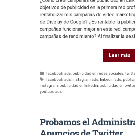
¿Cómo crear campañas de publicidad en Link
objetivos de publicidad en la primera red p
rentabilizar mis campañas de video marketin
de Display de Google? ¿Es rentable la public
campañas funcionan mejor en esta red: campa
campañas de rendimiento? Al finalizar la ses
Leer más
facebook ads
,
publicidad en redes sociales
,
twitt
facebook ads
,
instagram ads
,
linkedIn ads
,
public
instagram
,
publicidad en linkedin
,
publicidad en twitte
youtube ads
Probamos el Administr
Anuncios de Twitter