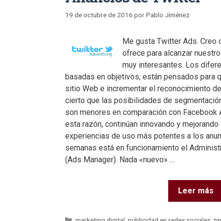
19 de octubre de 2016
por
Pablo Jiménez
Me gusta Twitter Ads. Creo 
ofrece para alcanzar nuestr
muy interesantes. Los difer
basadas en objetivos, están pensados para qu
sitio Web e incrementar el reconocimiento d
cierto que las posibilidades de segmentació
son menores en comparación con Facebook 
esta razón, continúan innovando y mejorando 
experiencias de uso más potentes a los anu
semanas está en funcionamiento el Administ
(Ads Manager). Nada «nuevo» …
Leer más
marketing digital
,
publicidad en redes sociales
,
tw