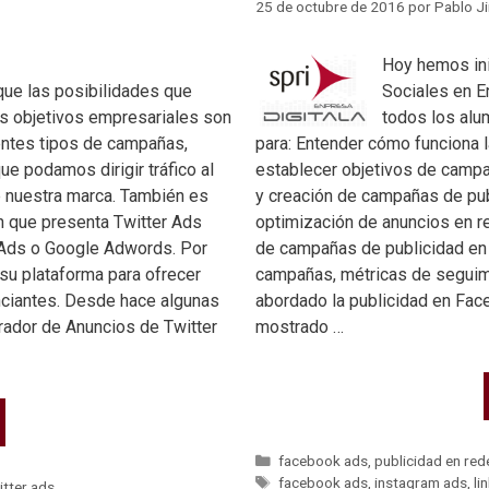
25 de octubre de 2016
por
Pablo J
Hoy hemos ini
que las posibilidades que
Sociales en En
os objetivos empresariales son
todos los alu
entes tipos de campañas,
para: Entender cómo funciona 
e podamos dirigir tráfico al
establecer objetivos de campa
e nuestra marca. También es
y creación de campañas de pub
n que presenta Twitter Ads
optimización de anuncios en r
Ads o Google Adwords. Por
de campañas de publicidad en
su plataforma para ofrecer
campañas, métricas de seguimi
nciantes. Desde hace algunas
abordado la publicidad en Face
rador de Anuncios de Twitter
mostrado …
facebook ads
,
publicidad en red
facebook ads
,
instagram ads
,
li
itter ads