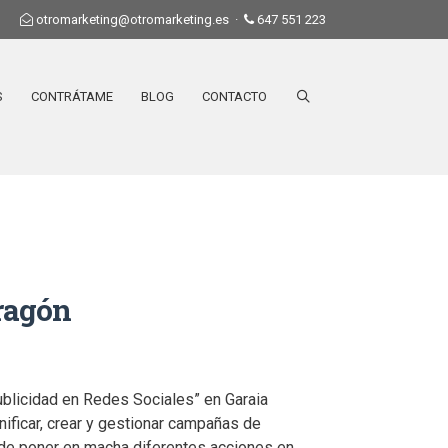
otromarketing@otromarketing.es
·
647 551 223
S
CONTRÁTAME
BLOG
CONTACTO
ragón
ublicidad en Redes Sociales” en Garaia
nificar, crear y gestionar campañas de
 de poner en macha diferentes acciones en