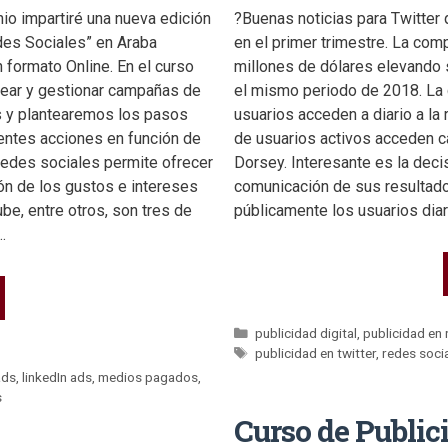
nio impartiré una nueva edición
?Buenas noticias para Twitter
des Sociales” en Araba
en el primer trimestre. La com
n formato Online. En el curso
millones de dólares elevando
crear y gestionar campañas de
el mismo periodo de 2018. La
s y plantearemos los pasos
usuarios acceden a diario a la 
entes acciones en función de
de usuarios activos acceden ca
 redes sociales permite ofrecer
Dorsey. Interesante es la deci
 de los gustos e intereses
comunicación de sus resultado
be, entre otros, son tres de
públicamente los usuarios dia
…
publicidad digital
,
publicidad en 
publicidad en twitter
,
redes soci
ads
,
linkedIn ads
,
medios pagados
,
s
Curso de Public