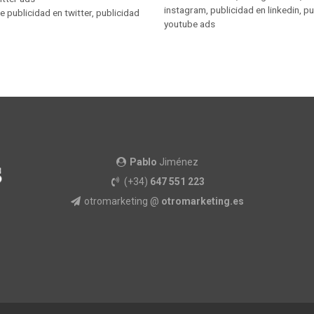
instagram
,
publicidad en linkedin
,
pu
 publicidad en twitter
,
publicidad
youtube ads
Pablo
Jiménez
(+34)
647 551 223
otromarketing @
otromarketing.es