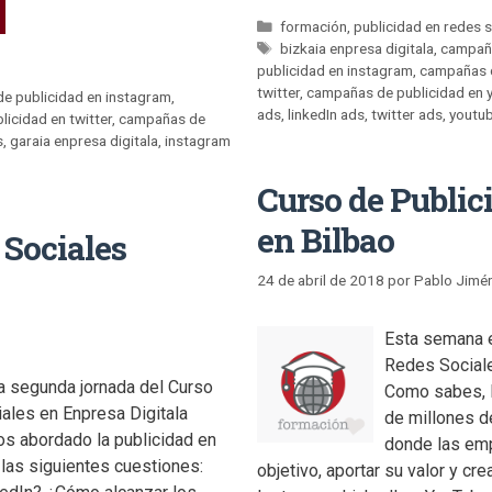
formación
,
publicidad en redes 
bizkaia enpresa digitala
,
campaña
publicidad en instagram
,
campañas d
twitter
,
campañas de publicidad en 
e publicidad en instagram
,
ads
,
linkedIn ads
,
twitter ads
,
youtu
icidad en twitter
,
campañas de
s
,
garaia enpresa digitala
,
instagram
Curso de Public
en Bilbao
 Sociales
24 de abril de 2018
por
Pablo Jimé
Esta semana e
Redes Sociale
a segunda jornada del Curso
Como sabes, l
ales en Enpresa Digitala
de millones d
os abordado la publicidad en
donde las emp
 las siguientes cuestiones:
objetivo, aportar su valor y cr