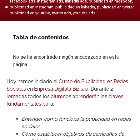
facebook ads
,
instagram ads
,
linkedIn ads
,
publicidad en facebook
,
publicidad en instagram
,
publicidad en linkedin
,
publicidad en twitter
,
publicidad en youtube
,
twitter ads
,
youtube ads
Tabla de contenidos
No se ha encontrado ningún encabezado en esta
página.
Hoy hemos iniciado el
Curso de Publicidad en Redes
Sociales
en
Enpresa Digitala Bizkaia
. Durante
2
jornadas
todos los
alumnos
aprenderán
las
claves
fundamentales
para:
Entender cómo funciona la publicidad en redes
sociales.
Cómo establecer objetivos de campañas de