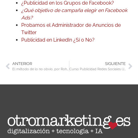
¿Publicidad en los Grupos de Facebook?
¿Qué objetivo de campaña elegir en Facebook
Ads?
Probamos el Administrador de Anuncios de
Twitter
Publicidad en LinkedIn ¿Sí o No?
ANTERIOR
SIGUIENTE
El método de lo no obvio, por Rohit Bhargava
Curso Publicidad Redes Sociales (Jornada II)