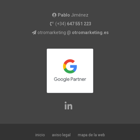
Pablo
Jiménez
(+34)
647 551 223
otromarketing @
otromarketing.es
inicio
aviso legal
mapa de la web