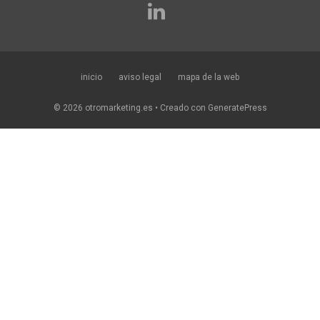
inicio
aviso legal
mapa de la web
© 2026 otromarketing.es
• Creado con
GeneratePress