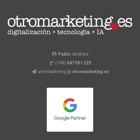
Pablo
Jiménez
(+34)
647 551 223
otromarketing @
otromarketing.es