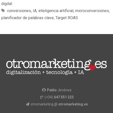
digital
conversiones
,
IA
,
inteligencia artificial
,
microconversiones
,
planificador de palabras clave
,
Target ROAS
Pablo
Jiménez
(+34)
647 551 223
otromarketing @
otromarketing.es