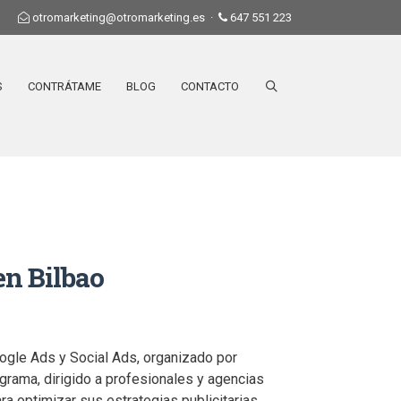
otromarketing@otromarketing.es
·
647 551 223
S
CONTRÁTAME
BLOG
CONTACTO
en Bilbao
oogle Ads y Social Ads, organizado por
grama, dirigido a profesionales y agencias
ra optimizar sus estrategias publicitarias.