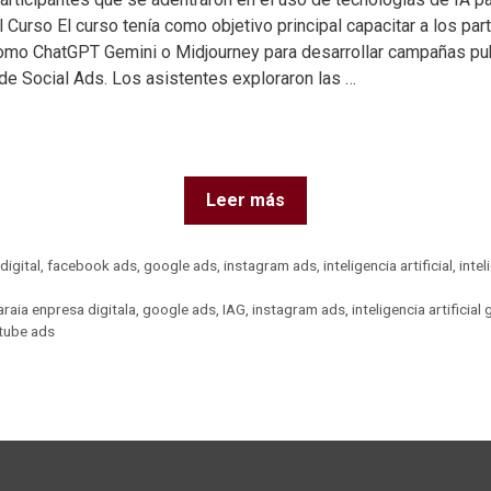
 Curso El curso tenía como objetivo principal capacitar a los parti
omo ChatGPT Gemini o Midjourney para desarrollar campañas pub
de Social Ads. Los asistentes exploraron las …
Leer más
digital
,
facebook ads
,
google ads
,
instagram ads
,
inteligencia artificial
,
intel
araia enpresa digitala
,
google ads
,
IAG
,
instagram ads
,
inteligencia artificial
tube ads