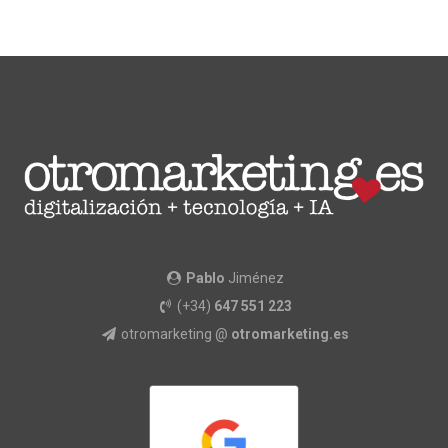
Pablo
Jiménez
(+34)
647 551 223
otromarketing @
otromarketing.es