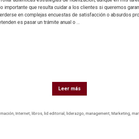
o importante que resulta cuidar a los clientes si queremos garan
perderse en complejas encuestas de satisfacción o absurdos prog
etenden es pasar un trámite anual o …
Leer más
rmación
,
Internet
,
libros
,
lid editorial
,
liderazgo
,
management
,
Marketing
,
mar