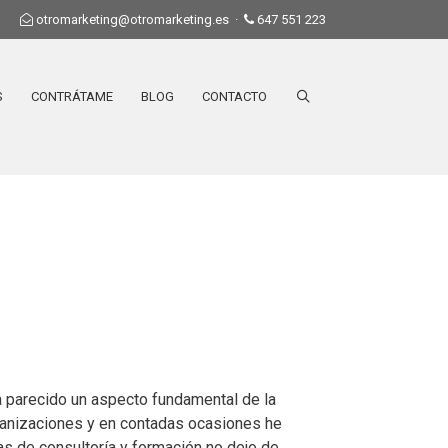
otromarketing@otromarketing.es
·
647 551 223
S
CONTRÁTAME
BLOG
CONTACTO
 parecido un aspecto fundamental de la
ganizaciones y en contadas ocasiones he
as de consultoría y formación no dejo de