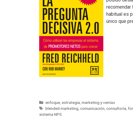
recomendar l
habitual es 
único que pr
enfoque
,
estrategia
,
marketing y ventas
blended marketing
,
comunicación
,
consultoría
,
fo
sistema NPS