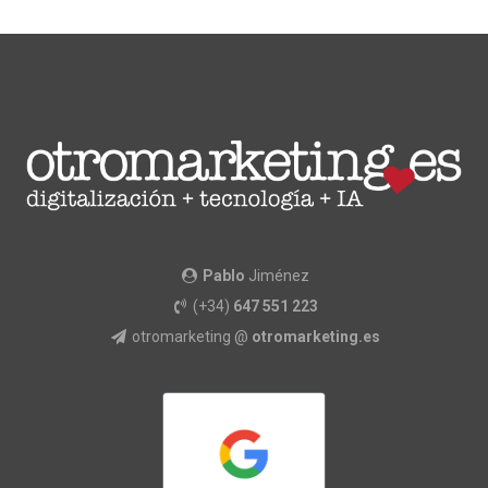
Pablo
Jiménez
(+34)
647 551 223
otromarketing @
otromarketing.es